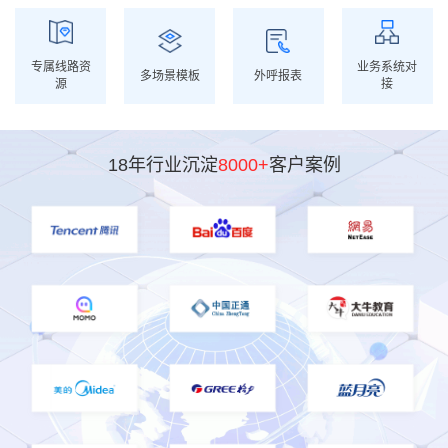
专属线路资
业务系统对
多场景模板
外呼报表
源
接
18年行业沉淀
8000+
客户案例