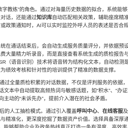
数字教练”的角色。通过对海量历史数据的拟合，系统能
录对话，还能通过
知识库
自动匹配相关政策，辅助座席精
或政策通知时，AI可以实时监控外呼人员的表述是否合
系统在通话结束后，会自动生成服务质量评分，并依据预
耗费大量精力听录音，而是直接查看系统生成的质检报告
SR（语音识别）技术将语音转为结构化文本，自动检测
这为绩效考核和针对性的培训提供了精准的数据支撑。
通过全量质检积累的对话数据，不仅是评判服务的依据，
话文本中自动提取高频热词与敏感话题，如“积水”、“办证
向主动的“未诉先办”，提前介入潜在的社会矛盾。
后的人工抽检模式。通过引入覆盖
呼叫中心
、
在线客服
及
化与精准化，更深度挖掘了数据资产价值。选择具备深厚
模式，能够帮助企业及政务热线真正打造一条有温度、高效