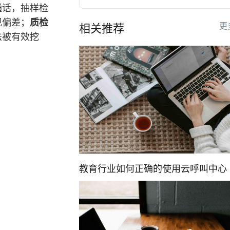
通话，抽样检
现偏差；
质检
更
相关推荐
法被有效挖
教育行业如何正确的使用云呼叫中心