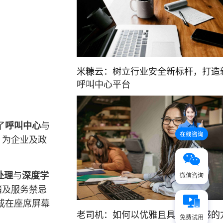
米糠云：树立行业安全新标杆，打造
呼叫中心平台
了
呼叫中心
与
，为企业及政
处理
与
深度学
微信咨询
绪及服务禁忌
或在座席屏幕
老司机：如何以优雅且具有现代感的
免费试用