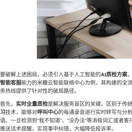
要破解上述困局，必须引入基于人工智能的
AI质检方案
智能客服
能力的米糠云智能联络中心为例，其构建的全
务热线提供了针对性的破局路径。
首先，
实时全量质检
是解决服务盲区的关键。区别于传统
习
技术，能够对
呼叫中心
的每通录音进行实时转写与分
语。一旦检测到“我不知道”、“没办法”等消极词汇或者
推送话术提醒，实现事中纠错，大幅降低投诉率。