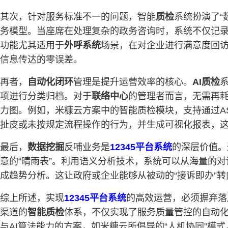
其次，针对服务标准不一的问题，智能
质检
系统扮演了“
务模型。当座席在处理复杂的政务咨询时，系统不仅记
功能尤其适用于
外呼系统
场景，在对企业进行满意度回访
信息传达的零误差。
再者，
自动化闭环
管理是提升运营效率的核心。
AI质检
项进行分类归档。对于
联络中心
的管理者而言，无需再
力图。例如，米糠云方案中的智能质检模块，支持通过A
扯皮或未按规定流程操作的行为，并生成可视化报表，
最后，
数据挖掘
反哺业务是
12345平台系统
的深层价值。
意的“晴雨表”。利用语义分析技术，系统可以从海量的对
成趋势分析。这让政府或企业能够从被动的“接诉即办”转
综上所述，实现
12345平台系统
的高效运营，必须摒弃落
渠道的
智能质检
体系，不仅实现了服务质量管控的自动
与AI算法能力的方案，如米糠云所倡导的“人机协同”