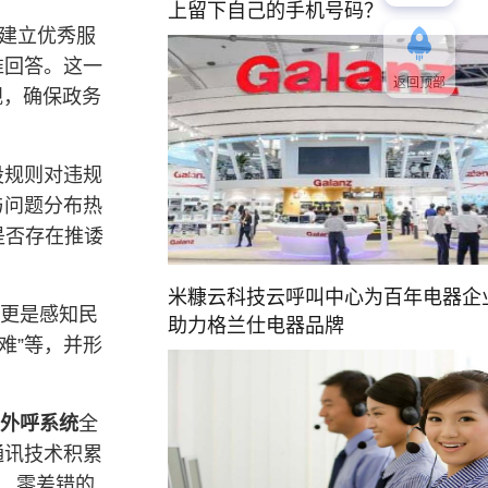
上留下自己的手机号码？
够建立优秀服
准回答。这一
返回顶部
规，确保政务
设规则对违规
与问题分布热
是否存在推诿
米糠云科技云呼叫中心为百年电器企
更是感知民
助力格兰仕电器品牌
难”等，并形
外呼系统
全
通讯技术积累
率、零差错的