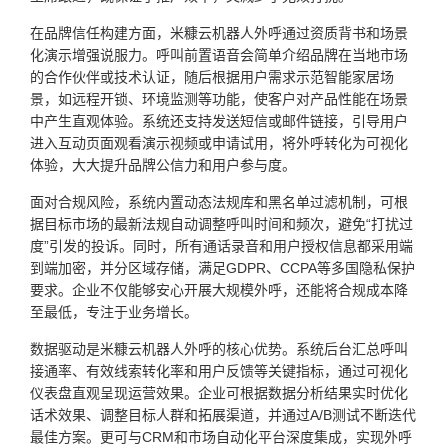
在品牌信任构建方面，米糠云机器人外呼通过资质背书和场景
化演示增强说服力。呼叫前置语音会简单介绍品牌在当地市场
的合作伙伴或技术认证，随后根据用户需求示范智能家居场
景，如远程开锁、环境监测等功能，使客户对产品性能在场景
中产生直观体验。系统还支持发送短信或邮件链接，引导用户
进入互动页面观看演示视频或申请试用，将外呼转化为可视化
体验，大大提升品牌公信力和用户参与度。
面对合规风险，系统内置动态法规库和黑名单过滤机制，可根
据目标市场的最新法规自动调整呼叫时间和频次，避免“打扰过
度”引发的投诉。同时，所有通话录音和用户授权信息都采用端
到端加密，并分区域存储，满足GDPR、CCPA等多国隐私保护
要求。企业不仅能够安心开展大规模外呼，还能将合规成本降
至最低，专注于业务增长。
数据驱动是米糠云机器人外呼的核心优势。系统后台汇总呼叫
接通率、有效线索转化率和用户反馈等关键指标，通过可视化
仪表盘直观呈现运营效果。企业可根据数据分析结果实时优化
话术效果、调整目标人群和拓展渠道，并通过A/B测试不断迭代
最佳方案。更可与CRM和市场自动化平台深度集成，实现外呼