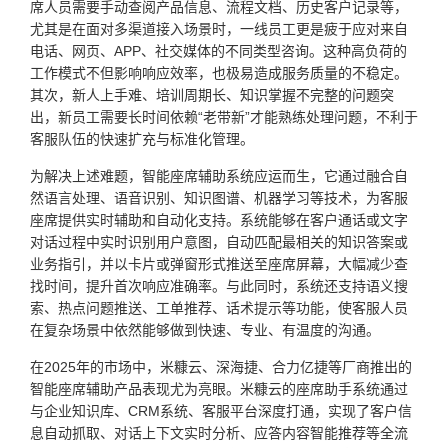
席人员需要手动查阅产品信息、流程文档、历史客户记录等，
尤其是在面对多渠道接入场景时，一线员工更是疲于应对来自
电话、网页、APP、社交媒体的不同类型咨询。这种高负荷的
工作模式不但影响响应效率，也极易造成服务质量的不稳定。
其次，新人上手难、培训周期长、知识掌握不完整的问题突
出，新员工需要长时间依赖“老带新”才能熟练处理问题，不利于
客服队伍的快速扩充与标准化管理。
为解决上述难题，智能座席辅助系统应运而生，它通过融合自
然语言处理、语音识别、知识图谱、机器学习等技术，为客服
座席提供实时辅助和自动化支持。系统能够在客户通话或文字
对话过程中实时识别用户意图，自动匹配最相关的知识答案或
业务指引，并以卡片或弹窗形式推送至座席屏幕，大幅减少查
找时间，提升首次响应准确率。与此同时，系统还支持语义搜
索、热点问题推送、工单推荐、话术提示等功能，使客服人员
在复杂场景中依然能够做到快速、专业、有温度的沟通。
在2025年的市场中，米糠云、深海捷、合力亿捷等厂商推出的
智能座席辅助产品表现尤为亮眼。米糠云的座席助手系统通过
与企业知识库、CRM系统、客服平台深度打通，实现了客户信
息自动抓取、对话上下文实时分析、应答内容智能推荐等全流