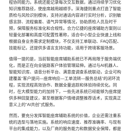
程协同能力。系统还能记录每次交互数据，通过持续学习优化
知识推荐路径，使座席越用越顺手。深海捷则重点打造了智能
质检与风险识别模块，支持对通话内容进行实时分析，识别敏
感言辞、流程偏差、语气异常等情况，协助质检人员及时干
预，保障服务标准化和合规性。合力亿捷的座席辅助方案则以
轻量化部署和高度可配置性著称，适合中小型企业快速上线和
根据自身业务需求定制模块，不仅支持工单联动、FAQ匹配、
技能标记，还提供多语言支持功能，适用于跨境客服场景。
值得一提的是，当前智能座席辅助系统已不再局限于服务端优
化，而是正在向全链路客户体验管理延伸。通过与AI机器人、
智能知识库、语音分析平台、满意度调查系统联动，企业可构
建覆盖“客户提问—座席响应—工单流转—服务总结”的闭环流
程，实现流程高效协作、数据全量追踪和体验持续优化。同
时，在大模型能力的加持下，一些先进系统已经能够为座席提
供多种回复建议，甚至根据客户情绪调整推荐话术，实现真正
意义上的“AI共创”式服务。
然而，要充分发挥智能座席辅助系统的价值，企业还需注重系
统的选型与落地实施。系统的响应速度、推荐准确率、与现有
平台的集成能力，以及厂商的服务能力和数据安全保障，都是