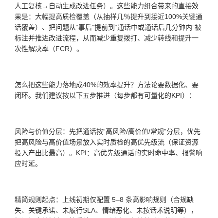
人工复核→自动生成改进任务）。这些能力组合带来的直接效
果是：大幅提高质检覆盖（从抽样几％提升到接近100%关键通
话覆盖）、把问题从“事后”提前到“通话中或通话后几分钟内”被
标注并推进改进流程，从而减少重复拨打、减少转线和提升一
次性解决率（FCR）。
怎么把这些能力落地成40%的效率提升？方法论要数据化、要
闭环。我们建议按以下五步推进（每步都有可量化的KPI）：
风险与价值分层：先把通话按“高风险/高价值/常规”分层，优先
把高风险与高价值场景放入实时质检的高优先级流（保证资源
投入产出比最高）。KPI：高优先级通话的实时命中率、报警响
应时延。
精简规则起点：上线初期仅配置 5–8 条高影响规则（合规缺
失、关键承诺、未履行SLA、情绪恶化、未按话术说明等），