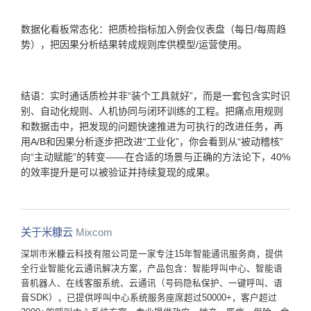
数据化看板常态化：把质检指标加入例会仪表盘（每日/每周趋
势），把因果分析结果转成规则库供模型/运营使用。
结语：实时通话质检并非“装个工具就好”，而是一套包含实时识
别、自动化规则、人机协同与闭环训练的工程。把痛点用规则
和数据击中，把发现的问题快速推进为可执行的改进任务，再
用A/B和因果分析逐步把改进“工业化”，你会看到从“被动稽核”
向“主动赋能”的转变——在合适的场景与正确的方法论下，40%
的效率提升是可以被验证并持续复现的成果。
关于米糠云
Mixcom
深圳市米糠云科技有限公司是一家专注15年智能通讯服务商，提供
全行业智能化云通讯解决方案，产品包含：智能呼叫中心、智能语
音机器人、在线客服系统、云通讯（号码隐私保护、一键呼叫、语
音SDK），已提供呼叫中心系统服务座席超过50000+，客户超过