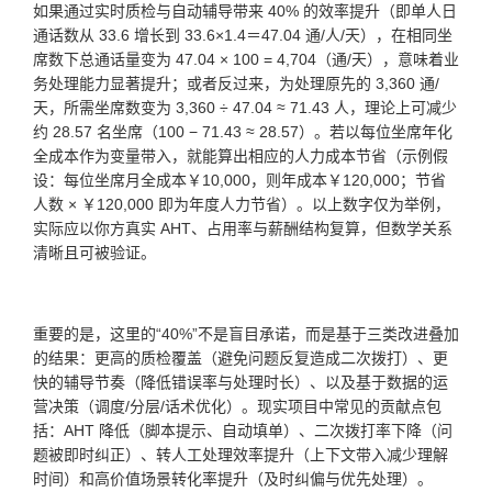
如果通过实时质检与自动辅导带来 40% 的效率提升（即单人日
通话数从 33.6 增长到 33.6×1.4＝47.04 通/人/天），在相同坐
席数下总通话量变为 47.04 × 100 = 4,704（通/天），意味着业
务处理能力显著提升；或者反过来，为处理原先的 3,360 通/
天，所需坐席数变为 3,360 ÷ 47.04 ≈ 71.43 人，理论上可减少
约 28.57 名坐席（100 − 71.43 ≈ 28.57）。若以每位坐席年化
全成本作为变量带入，就能算出相应的人力成本节省（示例假
设：每位坐席月全成本￥10,000，则年成本￥120,000；节省
人数 × ￥120,000 即为年度人力节省）。以上数字仅为举例，
实际应以你方真实 AHT、占用率与薪酬结构复算，但数学关系
清晰且可被验证。
重要的是，这里的“40%”不是盲目承诺，而是基于三类改进叠加
的结果：更高的质检覆盖（避免问题反复造成二次拨打）、更
快的辅导节奏（降低错误率与处理时长）、以及基于数据的运
营决策（调度/分层/话术优化）。现实项目中常见的贡献点包
括：AHT 降低（脚本提示、自动填单）、二次拨打率下降（问
题被即时纠正）、转人工处理效率提升（上下文带入减少理解
时间）和高价值场景转化率提升（及时纠偏与优先处理）。