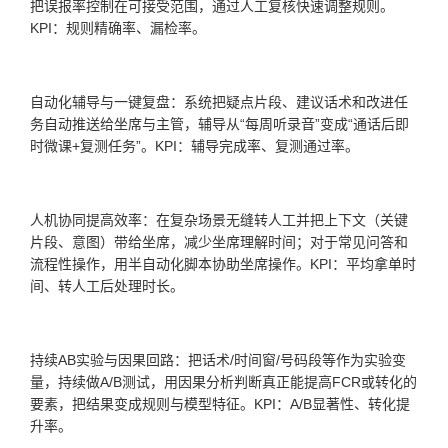
把误报率控制在可接受范围，通过人工复核快速调整规则。
KPI：规则精确率、漏检率。
自动化辅导与一键复盘：系统把疑点片段、建议话术和改进任
务自动推送给坐席与主管，辅导从“每周听录音”变成“通话后即
时微课+复测任务”。KPI：辅导完成率、复测通过率。
人机协同提高效率：在复杂场景无缝转人工并把上下文（关键
片段、意图）带给坐席，减少坐席理解时间；对于常见问答和
流程性操作，用半自动化脚本协助坐席操作。KPI：平均拿单时
间、转人工后处理时长。
持续AB实验与因果回路：把话术/时间窗/号码段等作为实验变
量，持续做A/B测试，用因果分析判断真正能提高FCR或转化的
要素，把结果变成规则与模型特征。KPI：A/B显著性、转化提
升率。