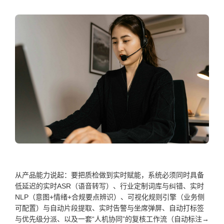
从产品能力说起：要把质检做到实时赋能，系统必须同时具备
低延迟的实时ASR（语音转写）、行业定制词库与纠错、实时
NLP（意图+情绪+合规要点辨识）、可视化规则引擎（业务侧
可配置）与自动片段提取、实时告警与坐席弹屏、自动打标签
与优先级分派、以及一套“人机协同”的复核工作流（自动标注→