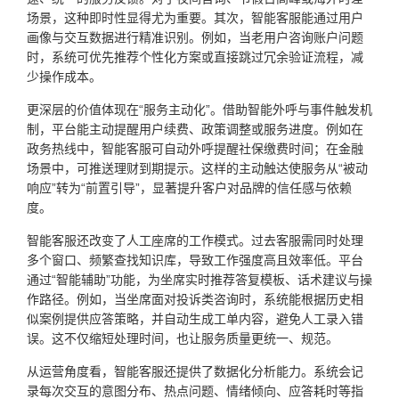
场景，这种即时性显得尤为重要。其次，智能客服能通过用户
画像与交互数据进行精准识别。例如，当老用户咨询账户问题
时，系统可优先推荐个性化方案或直接跳过冗余验证流程，减
少操作成本。
更深层的价值体现在“服务主动化”。借助智能外呼与事件触发机
制，平台能主动提醒用户续费、政策调整或服务进度。例如在
政务热线中，智能客服可自动外呼提醒社保缴费时间；在金融
场景中，可推送理财到期提示。这样的主动触达使服务从“被动
响应”转为“前置引导”，显著提升客户对品牌的信任感与依赖
度。
智能客服还改变了人工座席的工作模式。过去客服需同时处理
多个窗口、频繁查找知识库，导致工作强度高且效率低。平台
通过“智能辅助”功能，为坐席实时推荐答复模板、话术建议与操
作路径。例如，当坐席面对投诉类咨询时，系统能根据历史相
似案例提供应答策略，并自动生成工单内容，避免人工录入错
误。这不仅缩短处理时间，也让服务质量更统一、规范。
从运营角度看，智能客服还提供了数据化分析能力。系统会记
录每次交互的意图分布、热点问题、情绪倾向、应答耗时等指