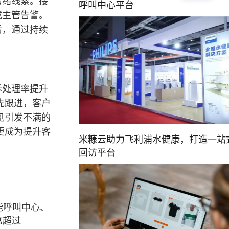
情绪线索。接
呼叫中心平台
或主管告警。
后，通过持续
诉处理率提升
先跟进，客户
见引发不满的
更成为提升客
米糠云助力飞利浦水健康，打造一站
回访平台
能呼叫中心、
席超过