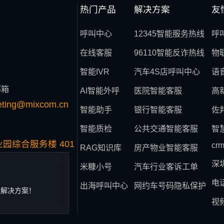
热门产品
解决方案
友
呼叫中心
12345智能服务热线
呼
在线客服
96110智能反诈热线
物
智能IVR
汽车4S店呼叫中心
语
邮箱
AI智能外呼
医院智能客服
高
eting@mixcom.cn
智能助手
银行智能客服
佐
智能质检
公共交通智能客服
智
园综合服务楼 401
cr
RAG知识库
房产物业智能客服
深
米糠小号
汽车行业客诉工单
电
出海呼叫中心
网约车号码隐私保护
业解决方案！
视