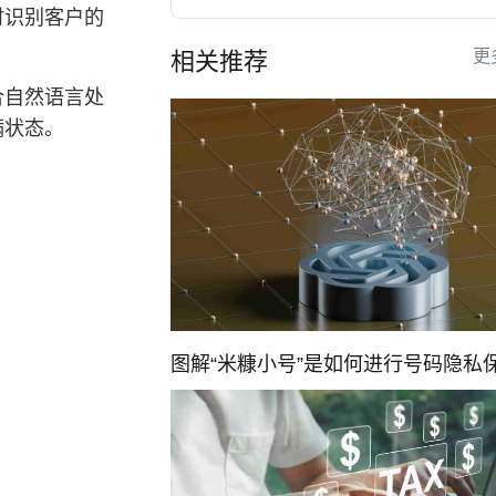
时识别客户的
更
相关推荐
合自然语言处
满状态。
图解“米糠小号”是如何进行号码隐私