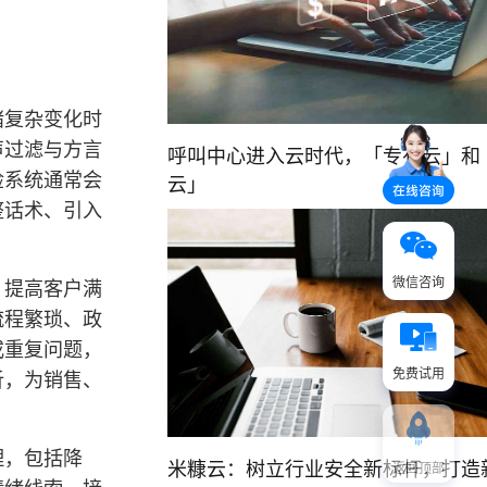
绪复杂变化时
声过滤与方言
呼叫中心进入云时代，「专有云」和
检系统通常会
云」
整话术、引入
微信咨询
，提高客户满
流程繁琐、政
或重复问题，
免费试用
析，为销售、
理，包括降
米糠云：树立行业安全新标杆，打造
返回顶部