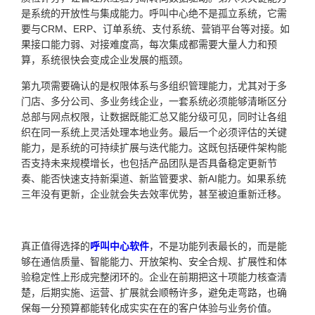
是系统的开放性与集成能力。呼叫中心绝不是孤立系统，它需
要与CRM、ERP、订单系统、支付系统、营销平台等对接。如
果接口能力弱、对接难度高，每次集成都需要大量人力和预
算，系统很快会变成企业发展的瓶颈。
第九项需要确认的是权限体系与多组织管理能力，尤其对于多
门店、多分公司、多业务线企业，一套系统必须能够清晰区分
总部与网点权限，让数据既能汇总又能分级可见，同时让各组
织在同一系统上灵活处理本地业务。最后一个必须评估的关键
能力，是系统的可持续扩展与迭代能力。这既包括硬件架构能
否支持未来规模增长，也包括产品团队是否具备稳定更新节
奏、能否快速支持新渠道、新监管要求、新AI能力。如果系统
三年没有更新，企业就会失去效率优势，甚至被迫重新迁移。
真正值得选择的
呼叫中心软件
，不是功能列表最长的，而是能
够在通信质量、智能能力、开放架构、安全合规、扩展性和体
验稳定性上形成完整闭环的。企业在前期把这十项能力核查清
楚，后期实施、运营、扩展就会顺畅许多，避免走弯路，也确
保每一分预算都能转化成实实在在的客户体验与业务价值。