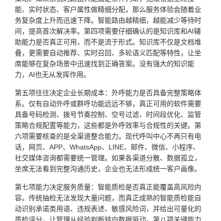
能、实时状态、客户属性做精细分配，那么服务体验会随着业
务复杂度上升而迅速下降。智能路由越精细，越能减少等待时
间，提高首次解决率。第四项需要仔细确认的是知识库和AI辅
助能力是否真正可用，而不是流于形式。知识库不仅是文档堆
叠，更需要自动推荐、实时召回、多轮语义匹配等特性，让坐
席能够在复杂场景中迅速找到正确答案。没有强大的知识能
力，AI也无从发挥作用。
第五项往往决定企业长期成本：外呼能力是否具备完整策略体
系。仅有自动外呼或群呼功能远远不够，真正可用的软件需要
具备号码检测、拨号节奏控制、空号过滤、时间段优化、监管
策略合规配置等能力，这些都是外呼效率与合规性的关键。第
六项需要核查的是全渠道整合能力。现代呼叫中心不再只有电
话，网页、APP、WhatsApp、LINE、邮件、微信、小程序、
社交媒体咨询都需要统一管理。如果各渠道分散、数据孤立，
坐席无法看到完整沟通历史，企业也无法形成统一客户画像。
第七项能力决定服务质量：智能质检是否真正能覆盖高风险内
容。传统抽检无法发现大量问题，而真正成熟的智能质检能自
动识别承诺类用语、违规表述、敏感风险词，并给出可量化的
质检评分，让管理从经验判断转向数据驱动。第八项关键能力