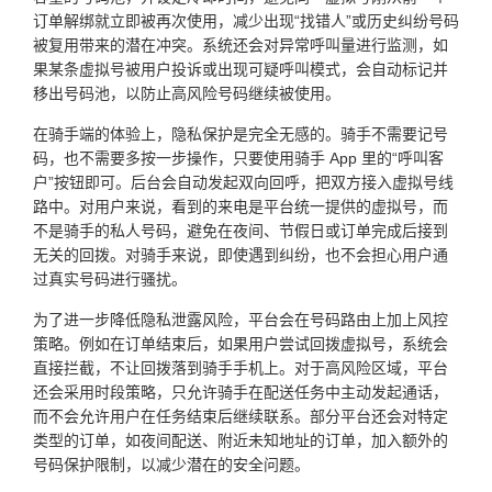
订单解绑就立即被再次使用，减少出现“找错人”或历史纠纷号码
被复用带来的潜在冲突。系统还会对异常呼叫量进行监测，如
果某条虚拟号被用户投诉或出现可疑呼叫模式，会自动标记并
移出号码池，以防止高风险号码继续被使用。
在骑手端的体验上，隐私保护是完全无感的。骑手不需要记号
码，也不需要多按一步操作，只要使用骑手 App 里的“呼叫客
户”按钮即可。后台会自动发起双向回呼，把双方接入虚拟号线
路中。对用户来说，看到的来电是平台统一提供的虚拟号，而
不是骑手的私人号码，避免在夜间、节假日或订单完成后接到
无关的回拨。对骑手来说，即使遇到纠纷，也不会担心用户通
过真实号码进行骚扰。
为了进一步降低隐私泄露风险，平台会在号码路由上加上风控
策略。例如在订单结束后，如果用户尝试回拨虚拟号，系统会
直接拦截，不让回拨落到骑手手机上。对于高风险区域，平台
还会采用时段策略，只允许骑手在配送任务中主动发起通话，
而不会允许用户在任务结束后继续联系。部分平台还会对特定
类型的订单，如夜间配送、附近未知地址的订单，加入额外的
号码保护限制，以减少潜在的安全问题。