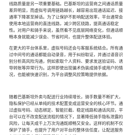
线路质量是另一项重要基础。巴基斯坦的运营商之间通话质量
差异明显，而虚拟号调用链路越长，越容易出现通话延迟、接
通率下降甚至掉话。为了让保护不影响配送效率，平台通常会
使用本地运营商的直连线路，减少跨区绕路，提高通话稳定
性。对用户和骑手来说，虽然看不见底层网络变化，但通话顺
畅本身就能减少误会、节省时间，也提升整体配送体验。
在更大的平台体系里，虚拟号码还会与客服系统结合。所有通
过中间号的通话都能自动录音，用于纠纷取证，并通过语音识
别分析高风险沟通，例如索取个人资料、要求发送验证码、诱
导转账等异常行为。这样即使出现骗术伪装成骑手或用户的情
况，也能被快速识别，为平台调整风控策略提供依据。
随着巴基斯坦外卖与配送行业持续增长，骑手数量不断扩大，
隐私保护已经从单纯的技术配置变成运营安全的核心环节。通
过虚拟号码、动态绑定、智能拦截、稳定线路和通话风控，平
台可以在不改变配送流程的情况下，显著降低骑手隐私泄露的
风险，让每天成千上万次沟通既顺畅又安全。这样的机制不仅
保护了骑手，也提升了用户对平台的整体信任度，让配送服务