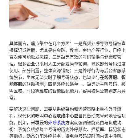
具体而言，痛点集中在几个方面：一是高频外呼导致号码被直
接标记或拦截，尤其是在金融、教育、房地产等行业，日呼上
百次便可能触发风控；二是缺乏有效的号码轮换与健康度管
理，很多企业仍采用人工分配或简单轮询，导致部分号码过度
使用、部分闲置，整体资源错配；三是外呼行为与后台客服系
统脱节，坐席无法实时了解号码状态，也缺少与
在线客服
、
智
能客服
的联动机制；四是外呼线路单一，缺乏对主叫号码、被
叫区域、时段等维度的智能匹配能力，容易被运营商判定为异
常。
要解决这些问题，需要从系统架构和运营策略上重构外呼流
程。现代化的
呼叫中心
或
联络中心
应当具备动态号码池管理功
能。例如，
米糠云
的
外呼系统
方案就强调智能路由与负载均
衡：系统会根据每个号码的历史外呼频次、拒接率、标记状态
等指标，动态分配外呼任务，避免单号码短时间内集中呼叫。