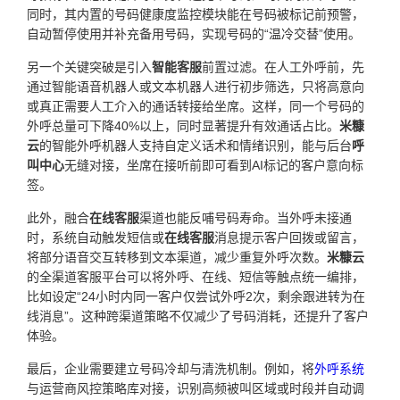
同时，其内置的号码健康度监控模块能在号码被标记前预警，
自动暂停使用并补充备用号码，实现号码的“温冷交替”使用。
另一个关键突破是引入
智能客服
前置过滤。在人工外呼前，先
通过智能语音机器人或文本机器人进行初步筛选，只将高意向
或真正需要人工介入的通话转接给坐席。这样，同一个号码的
外呼总量可下降40%以上，同时显著提升有效通话占比。
米糠
云
的智能外呼机器人支持自定义话术和情绪识别，能与后台
呼
叫中心
无缝对接，坐席在接听前即可看到AI标记的客户意向标
签。
此外，融合
在线客服
渠道也能反哺号码寿命。当外呼未接通
时，系统自动触发短信或
在线客服
消息提示客户回拨或留言，
将部分语音交互转移到文本渠道，减少重复外呼次数。
米糠云
的全渠道客服平台可以将外呼、在线、短信等触点统一编排，
比如设定“24小时内同一客户仅尝试外呼2次，剩余跟进转为在
线消息”。这种跨渠道策略不仅减少了号码消耗，还提升了客户
体验。
最后，企业需要建立号码冷却与清洗机制。例如，将
外呼系统
与运营商风控策略库对接，识别高频被叫区域或时段并自动调