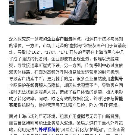
深入探究这一领域的
企业客户服务
痛点，根源在于技术与感知
的错位。一方面，市场上泛滥的“虚拟号”常被灰黑产用于营销轰
炸，导致以“162”、“170”、“171”开头的号码在上海市民心中几
乎成了骚扰的代名词，企业即使有正规业务，也难以洗脱嫌
疑，导致接通率断崖式下跌。另一方面，传统
呼叫中心
过度依
赖实体线路，在面对高频外呼时极易触发运营商的封号机制，
导致客户线索中断。更为棘手的是，很多企业虽然使用
虚拟号
企图保护
在线客服
人员隐私，却因技术配置不当，导致客户回
拨时无法找到原服务人员，造成了客户体验的割裂，极大地影
响了转化效率。同时，缺乏有效的数据沉淀，外呼记录与
智能
客服
系统脱节，使得管理层无法精准质检，陷入“盲打”困境。
面对上海市场的严苛环境，粗暴弃用
虚拟号
无异于自断臂膀，
而盲目坚持则可能让业务陷入泥潭。破局之道在于重构外呼策
略，利用先进的
外呼系统
将“风险点”转化为“护城河”。企业亟需