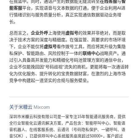
在摇篮中。同时，通话产生的数据能无缝流转至
在线客服
与
智
能客服
平台，实现语音与文本数据的打通，便于企业利用AI进
行情绪识别与服务质量分析，真正实现通信数据驱动业务增
长。
总而言之，
企业外呼
上海使用
虚拟号
的效果并非绝对，而是取
决于技术方案的深度与精细度。在强监管、高要求的市场环境
下，企业不能仅将
虚拟号
看作拨号工具，而应将其升级为集隐
私保护、智能路由、风险控制于一体的
联络中心
战略资产。通
过引入具备高并发能力和精细化号码池管理方案的通信中台，
企业不仅能挽回因“号码歧视”流失的商机，更能将每一次通话转
化为优化服务、提升转化的宝贵数据财富，在激烈的上海市场
竞争中构建起一道坚实的合规与服务壁垒。
关于米糠云
Mixcom
深圳市米糠云科技有限公司是一家专注15年智能通讯服务商，提供
全行业智能化云通讯解决方案，产品包含：智能呼叫中心、智能语
音机器人、在线客服系统、云通讯（号码隐私保护、一键呼叫、语
音SDK），已提供呼叫中心系统服务座席超过50000+，客户超过