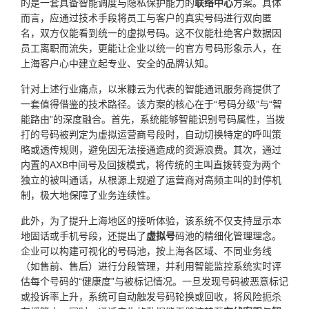
的是一套具备智能调度与隐私保护能力的
联络中心
方案。具体
而言，应通过技术手段将员工与客户的真实号码进行双向匿
名，双方仅能看到统一的虚拟号码。这不仅能杜绝客户数据因
员工离职而流失，更能让企业以统一的官方号码形象示人，在
上海客户心中建立起专业、安全的品牌认知。
针对上述行业痛点，以米糠云为代表的智能通讯服务商提供了
一套值得借鉴的技术路径。该方案的核心在于“号码分级”与“智
能路由”的深度融合。首先，系统能够智能识别号码属性，当拨
打的号码被判定为虚拟运营商号段时，自动切换特定的呼叫策
略或透传规则，避免因无法接通造成的资源浪费。其次，通过
内置的AXB中间号及回拨模式，将传统的主叫直拨转变为两个
独立的被叫通话，从根源上规避了运营商对高频主叫的封停机
制，极大地保障了业务连续性。
此外，为了提升上海地区的接听体验，该系统不仅支持显示本
地固话或手机号段，还提出了
虚拟号
码池的精细化管理理念。
企业可以构建可视化的号码池，按上海各区域、不同业务线
（如售前、售后）进行分段管理，并利用智能监控系统实时评
估每个号码的“健康度”与被标记情况。一旦发现号码被恶意标记
或投诉率上升，系统可自动触发号码轮换或回收，将风险扼杀