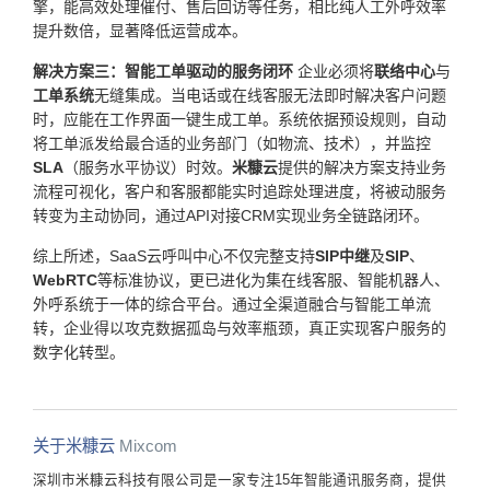
擎，能高效处理催付、售后回访等任务，相比纯人工外呼效率
提升数倍，显著降低运营成本。
解决方案三：智能工单驱动的服务闭环
企业必须将
联络中心
与
工单系统
无缝集成。当电话或在线客服无法即时解决客户问题
时，应能在工作界面一键生成工单。系统依据预设规则，自动
将工单派发给最合适的业务部门（如物流、技术），并监控
SLA
（服务水平协议）时效。
米糠云
提供的解决方案支持业务
流程可视化，客户和客服都能实时追踪处理进度，将被动服务
转变为主动协同，通过API对接CRM实现业务全链路闭环。
综上所述，SaaS云呼叫中心不仅完整支持
SIP中继
及
SIP
、
WebRTC
等标准协议，更已进化为集在线客服、智能机器人、
外呼系统于一体的综合平台。通过全渠道融合与智能工单流
转，企业得以攻克数据孤岛与效率瓶颈，真正实现客户服务的
数字化转型。
关于米糠云
Mixcom
深圳市米糠云科技有限公司是一家专注15年智能通讯服务商，提供