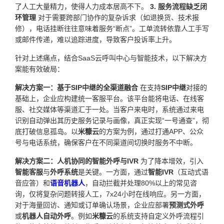
了人工大量精力，使得人力成本居高不下。
3. 服务流程缺乏闭
环管理
对于需要跨部门协作的复杂诉求（如退换货、技术报
修），电话挂断往往意味着服务“断点”。工单流转依靠人工手写
或邮件传递，难以追踪进度，导致客户投诉率上升。
针对上述痛点，结合SaaS云呼叫中心与智能技术，以下解决方
案能有效破局：
解决方案一：基于SIP中继的全渠道融合
在支持
SIP中继
对接的
基础上，企业应构建统一客服平台。该平台能将电话、在线客
服、社交媒体等渠道汇于一处。当客户来电时，系统通过来电
识别自动弹出其历史服务记录与画像，真正实现“一号通查”，彻
底打破信息孤岛。以
米糠云
的方案为例，通过打通APP、公众
号与电话系统，确保客户在不同渠道间切换时服务不中断。
解决方案二：人机协同的智能外呼与IVR
为了降本增效，引入
智能客服
与
外呼系统
是关键。一方面，通过
智能IVR
（互动式语
音应答）和
语音机器人
，自动拦截并处理80%以上的常见咨
询，仅将复杂问题转接人工，7x24小时在线响应。另一方面，
对于海量回访、通知或订单确认场景，企业应部署
预测式外呼
或
机器人自动外呼
。例如
米糠云
的系统支持自定义外呼流程引