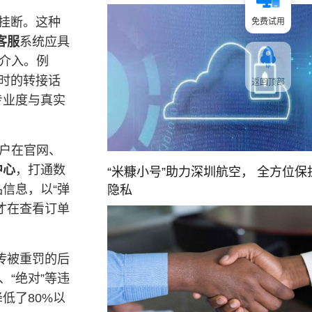
而挂断。这种
免费试用
客服
系统应具
介入。例
时的转接话
返回顶部
专业度与真实
户在官网、
中心
，打通数
“米糠小号”助力深圳航空， 全方位保
信息，以“弹
隐私
才在查看订单
传被重罚的后
、“绝对”等违
低了80%以