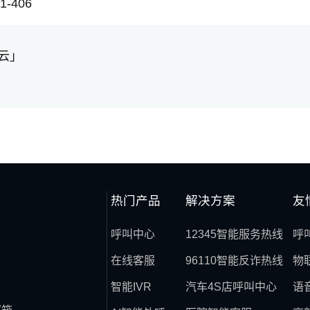
-406
云」
热门产品
解决方案
友
呼叫中心
12345智能服务热线
呼
在线客服
96110智能反诈热线
物
智能IVR
汽车4S店呼叫中心
语