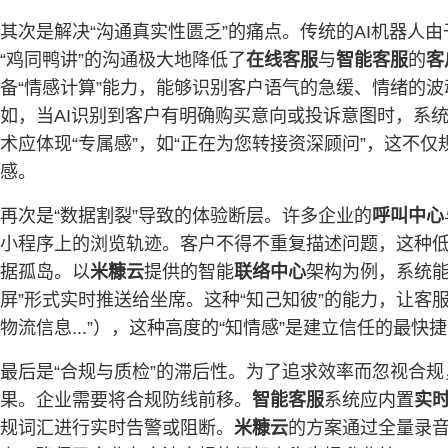
其次是解决“沟通真实性匮乏”的痛点。传统的AI机器
“鸡同鸭讲”的沟通极大地降低了
在线客服
与
智能客服
的
客
备“情感计算”能力，能够识别客户语气的急缓、情绪的
如，当AI识别到客户有明确购买意向或投诉意图时，系统
术应体现“专属感”，如“正在为您转接资深顾问”，这不
感。
再次是“数据割裂”导致的体验断层。许多企业的
呼叫中心
小程序上的浏览轨迹。客户不得不重复描述问题，这种
据孤岛。以
米糠云
提供的智能
联络中心
架构为例，系统能
屏”形式实时推送给坐席。这种“知己知彼”的能力，让客
物流信息...”），这种高度的“知情感”是建立信任的最快
最后是“合规与质检”的滞后性。为了追求效率而忽视合规
果。企业需要将合规防线前移。
智能客服
系统应内置
实
规词汇进行实时告警或阻断。
米糠云
的方案通过全量录音