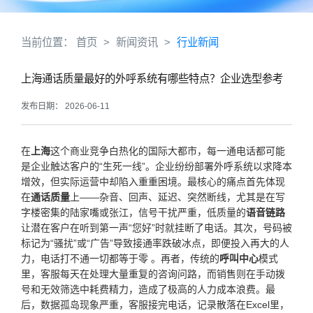
当前位置：
首页
>
新闻资讯
>
行业新闻
上海通话质量最好的外呼系统有哪些特点？企业选型参考
发布日期： 2026-06-11
在
上海
这个商业竞争白热化的国际大都市，每一通电话都可能
是企业触达客户的“生死一线”。企业纷纷部署外呼系统以求降本
增效，但实际运营中却陷入重重困境。最核心的痛点首先体现
在
通话质量
上——杂音、回声、延迟、突然断线，尤其是在写
字楼密集的陆家嘴或张江，信号干扰严重，低质量的
语音链路
让潜在客户在听到第一声“您好”时就挂断了电话。其次，号码被
标记为“骚扰”或“广告”导致接通率跌破冰点，即便投入再大的人
力，电话打不通一切都等于零 。再者，传统的
呼叫中心
模式
里，客服每天在处理大量重复的咨询问路，而销售则在手动拨
号和无效筛选中耗费精力，造成了极高的人力成本浪费。最
后，数据孤岛现象严重，客服接完电话，记录散落在Excel里，