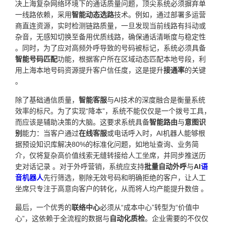
决上海复杂网络环境下的通话质量问题，顶尖系统必须摒弃单
一线路依赖，采用
智能动态选路
技术。例如，通过部署多运营
商直连资源，实时检测链路质量，一旦发现当前线路有抖动或
杂音，无感知切换至备用优质线路，确保通话清晰度与稳定性
。同时，为了应对高频外呼导致的号码被标记，系统必须具备
智能号码匹配
功能，根据客户所在区域动态匹配本地号段，利
用上海本地号码资源提升客户信任度，这是提升
接通率
的关键
。
除了基础通信质量，
智能客服
与AI技术的深度融合是衡量系统
效率的标尺。为了实现“降本”，系统不能仅仅是一个拨号工具，
而应该是辅助决策的大脑。这要求系统具备
智能路由
与
意图识
别
能力：当客户通过
在线客服
或电话呼入时，AI机器人能够根
据预设知识库解决80%的标准化问题，如地址查询、业务简
介，仅将复杂高价值线索无缝转接给人工坐席，并同步推送历
史对话记录 。对于外呼营销，系统应支持
批量自动外呼
与
AI
语
音机器人
先行筛选，剔除无效号码和明确拒绝的客户，让人工
坐席只专注于高意向客户的转化，从而将人均产能提升数倍 。
最后，一个优秀的
联络中心
必须从“成本中心”转型为“价值中
心”，这依赖于全流程的数据与
自动化质检
。企业需要的不仅仅