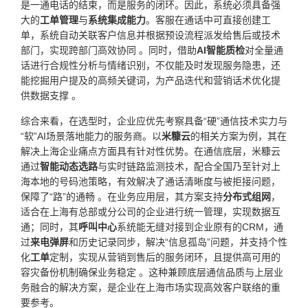
是一通电话的结束，而是服务的闭环。因此，系统必须具备强
大的
工单管理
与
系统集成能力
。客服在通话中可直接创建工
单，系统自动关联客户信息并根据预设流程派发给售后或技术
部门，实现跨部门高效协同 。同时，借助
AI智能质检
对全量通
话进行合规性分析与情绪识别，不仅能及时发现服务隐患，还
能挖掘用户提及的高频关键词，为产品迭代和营销话术优化提
供数据支撑 。
综合来看，在选型时，企业应优先考察具备“硬”通信技术实力与
“软”AI场景落地能力的服务商。以
米糠云
的相关方案为例，其在
解决上海企业痛点方面具有针对性优势。在通信底层，米糠云
通过
智能动态选路
与实时链路监测技术，配合全国乃至针对上
海本地的号码池策略，有效解决了通话清晰度与被拒接问题，
保障了“路”的通畅 。在业务应用层，其方案支持
分布式组网
，
适合在上海有总部或分公司的企业进行统一管理，实现数据互
通；同时，其
呼叫中心
系统能无缝对接到企业原有的CRM，通
过
来电弹屏
和历史记录同步，解决“信息孤岛”问题，并支持个性
化
工单
定制，实现从营销到售后的服务闭环，且提供高可用的
容灾备份机制确保业务稳定 。这种兼顾底层通信品质与上层业
务融合的解决方案，是企业在上海市场实现高效客户联络的重
要参考。