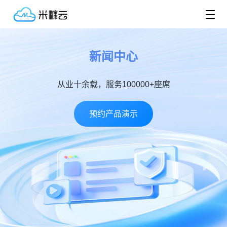
新闻中心
从业十余载，服务100000+座席
预约产品演示