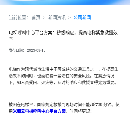
当前位置：
首页
>
新闻资讯
>
公司新闻
电梯呼叫中心平台方案：秒级响应，提高电梯紧急救援效
率
发布日期： 2023-09-15
电梯作为现代城市生活中不可或缺的交通工具之一，在提高生
活效率的同时，也面临着一些潜在的安全风险。在紧急情况
下，如人员受困、火灾等，及时的响应和救援显得尤为重要。
被困在电梯里，国家规定救援到现场时间不能超过
30 分钟。使
用
米糠云电梯呼叫中心平台方案
，时间将更短！