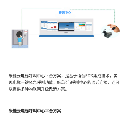
米糠云电梯呼叫中心平台方案，是基于语音
SDK集成技术，实
现电梯一键紧急呼叫功能，0延迟与呼叫中心的通话连接，还可
以提供多种物联网升级改造方案。
米糠云电梯呼叫中心平台方案