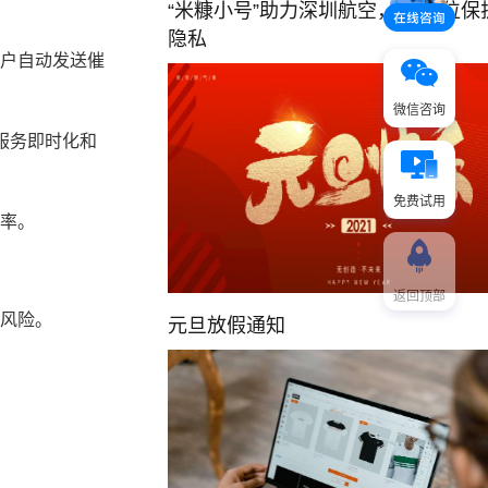
“米糠小号”助力深圳航空， 全方位保
隐私
户自动发送催
微信咨询
服务即时化和
免费试用
率。
返回顶部
风险。
元旦放假通知