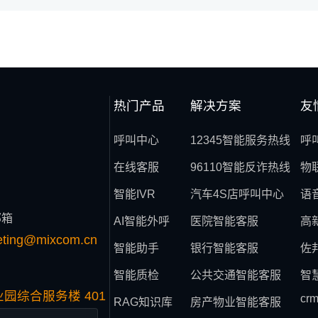
热门产品
解决方案
友
呼叫中心
12345智能服务热线
呼
在线客服
96110智能反诈热线
物
智能IVR
汽车4S店呼叫中心
语
邮箱
AI智能外呼
医院智能客服
高
eting@mixcom.cn
智能助手
银行智能客服
佐
智能质检
公共交通智能客服
智
园综合服务楼 401
cr
RAG知识库
房产物业智能客服