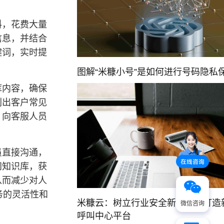
料，花费大量
信息，并结合
键词，实时提
图解“米糠小号”是如何进行号码隐私
库内容，确保
别出客户常见
，向客服人员
员直接沟通，
问知识库，获
从而减少对人
务的灵活性和
米糠云：树立行业安全新标杆，打造
微信咨询
呼叫中心平台