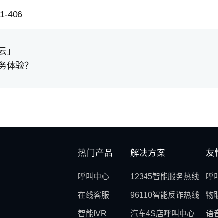
-406
云」
务体验？
热门产品
解决方案
友
呼叫中心
12345智能服务热线
呼
在线客服
96110智能反诈热线
物
智能IVR
汽车4S店呼叫中心
语