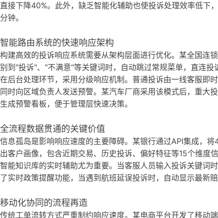
直接下降40%。此外，缺乏智能化辅助也使投诉处理效率低下
分钟。
智能路由系统的快速响应架构
构建高效的投诉响应系统需要从架构层面进行优化。某全国连锁
别到"投诉"、"不满意"等关键词时，自动跳过常规菜单，直连
在后台处理环节，采用分级响应机制。普通投诉由一线客服即时
同时向区域负责人发送预警。某汽车厂商采用该模式后，重大投
生成预警看板，便于管理层快速决策。
全流程数据贯通的关键价值
信息孤岛是影响响应速度的主要障碍。某银行通过API集成，将
出客户画像，包含近期交易、历史投诉、偏好特征等15个维度信
智能知识库的实时辅助尤为重要。当客服人员输入投诉关键词时
了实时政策提醒功能，当遇到航班延误投诉时，自动显示最新赔
移动化协同的流程再造
传统工单流转方式严重制约响应速度。某电商平台开发了移动端