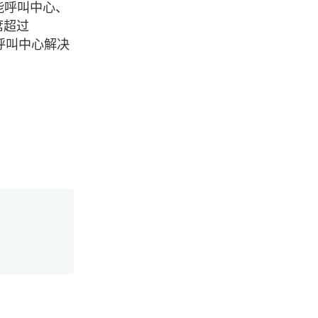
能呼叫中心、
席超过
呼叫中心解决