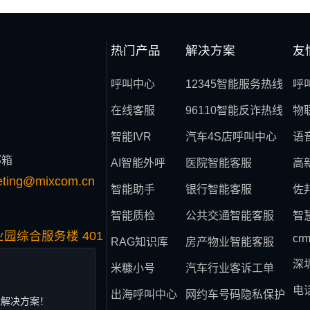
热门产品
解决方案
友
呼叫中心
12345智能服务热线
呼
在线客服
96110智能反诈热线
物
智能IVR
汽车4S店呼叫中心
语
邮箱
AI智能外呼
医院智能客服
高
eting@mixcom.cn
智能助手
银行智能客服
佐
智能质检
公共交通智能客服
智
园综合服务楼 401
cr
RAG知识库
房产物业智能客服
深
米糠小号
汽车行业客诉工单
电
出海呼叫中心
网约车号码隐私保护
业解决方案！