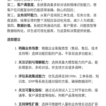
第二，
客户满意度
。系统需具备多轮对话和情绪识别能力，使
客户在问题复杂时仍能获得准确、耐心的回应；
第三，
业务闭环能力
。从客户咨询到工单生成、任务分发、进
度追踪、结果反馈的整个流程应自动化完成，减少人为疏漏；
第四，
数据价值
。系统应将通话内容、客户需求、问题类型等
数据结构化，并生成可视化报表，为运营和决策提供依据。
选型建议
明确业务场景
：根据企业客服类型（售前、售后、技术
支持等）选择功能匹配的产品，不盲目追求功能全；
关注识别与理解能力
：选择具备大模型能力的产品，能
处理复杂、多轮对话，并支持方言或多语种；
评估系统集成能力
：优先选择支持CRM、工单系统、知
识库、ERP等系统无缝对接的方案，确保数据闭环；
关注可量化指标
：通过试点测试人工工时节省比例、接
通率、客户满意度等指标，判断产品落地效果；
支持弹性扩展
：选择可根据呼入量和业务增长动态扩容