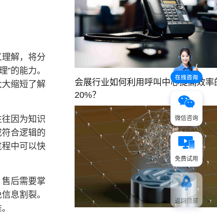
义理解，将分
理”的能力。
会展行业如何利用呼叫中心提高效率
大大缩短了解
20%？
往往因为知识
微信咨询
成符合逻辑的
过程中可以快
免费试用
，售后需要掌
免信息割裂。
返回顶部
准。