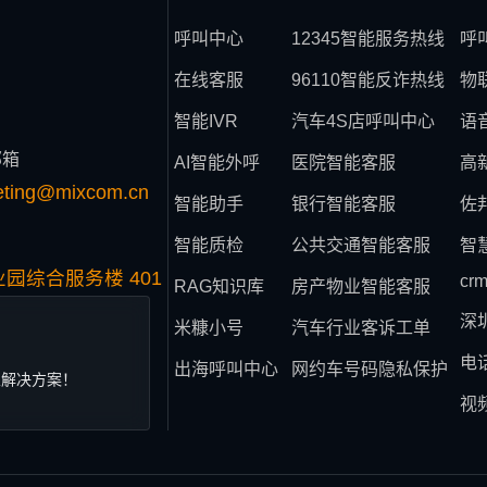
呼叫中心
12345智能服务热线
呼
在线客服
96110智能反诈热线
物
智能IVR
汽车4S店呼叫中心
语
邮箱
AI智能外呼
医院智能客服
高
eting@mixcom.cn
智能助手
银行智能客服
佐
智能质检
公共交通智能客服
智
园综合服务楼 401
cr
RAG知识库
房产物业智能客服
深
米糠小号
汽车行业客诉工单
电
出海呼叫中心
网约车号码隐私保护
业解决方案！
视