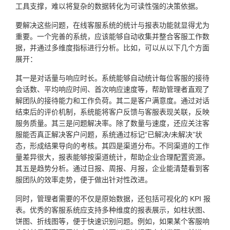
工具支撑，难以将复杂的数据转化为可读性强的决策依据。
要解决这些问题，在线客服系统的统计与报表功能就显得尤为
重要。一个完善的系统，应该能够自动收集并整合客服工作数
据，并通过多维度指标进行分析。比如，可以从以下几个方面
展开：
其一是对话量与响应时长。系统能够自动统计每位客服的接待
会话数、平均响应时间、首次响应速度等，帮助管理者直观了
解团队的接待能力和工作负荷。其二是客户满意度。通过对话
结束后的评价机制，系统能将客户反馈与客服表现关联，反映
服务质量。其三是问题解决率。除了数量与速度，还应关注客
服能否真正解决客户问题，系统通过标记“已解决/未解决”状
态，形成结果导向的考核。其四是渠道分布。不同渠道的工作
量差异很大，报表能够按渠道统计，帮助企业合理配置资源。
其五是趋势分析。通过日报、周报、月报，企业能清楚看到客
服团队的效率走势，便于做出针对性改进。
同时，管理者需要的不仅是原始数据，还包括可视化的 KPI 报
表。优秀的客服系统应支持多种维度的报表展示，如柱状图、
饼图、折线图等，便于快速识别问题。例如，如果某个客服响