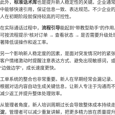
此外，
标准话术库
也是提升新人稳定性的关键。企业通
中能够快速引用，保证信息一致、表达规范。不少企业的
人在初期阶段就保持较高的可控性。
在实际通话过程中，
流程引导
能起到“带教型助手”的作
可按流程提示“核对订单 → 查看状态 → 是否需要升
著降低误操作和返工率。
另一个影响新人稳定度的因素，是面对突发情况时的紧
客户情绪激动时提醒注意表达方式、避免出现敏感词，
“边做边学”，成长速度更快。
工单系统的整合也非常重要。新人在早期经常会漏记录
根据对话内容自动生成关键信息，让新人专注于沟通而不
减少返工并提升整体处理效率。
从管理者角度，新人培训周期过长会导致整体成本持续
淀
，管理者可以减少重复讲解，把更多精力放在质量提