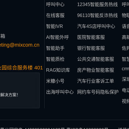
呼叫中心
12345智能服务热线
呼
在线客服
96110智能反诈热线
物
智能IVR
汽车4S店呼叫中心
语
邮箱
AI智能外呼
医院智能客服
高
eting@mixcom.cn
智能助手
银行智能客服
佐
智能质检
公共交通智能客服
智
园综合服务楼 401
cr
RAG知识库
房产物业智能客服
深
米糠小号
汽车行业客诉工单
电
出海呼叫中心
网约车号码隐私保护
业解决方案！
视