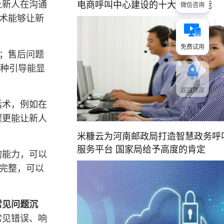
让新人在沟通
电商呼叫中心建设的十大常用功能
微信咨询
话术能够让新
免费试用
息；售后问题
这种引导能显
返回顶部
话术，例如在
醒更能让新人
米糠云为河南邮政局打造智慧政务呼
服务平台 国家局给予高度的肯定
的能力，可以
录完整，可以
常见问题沉
常见错误、响