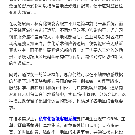
数据加密方式都可以按照当地法规进行配置，便于应对监管检
查和内部审计。
在功能层面，私有化智能客服并不只是简单复制一套系统，而
是围绕区域业务进行适配。不同地区的客户咨询内容、语言习
惯和服务流程差异较大，本地化部署后，企业可以针对区域市
场构建独立知识库，优化话术和应答逻辑，使智能应答更贴近
真实业务，而不是生硬翻译总部内容。对于需要人工介入的场
景，系统可按照区域组织结构进行转接，减少跨时区协作带来
的沟通成本。
同时，通过统一的管理框架，总部仍然可以在不触碰敏感数据
的前提下进行策略和能力层面的统筹。例如统一AI模型版本、
服务标准、质检规则和统计口径，而具体的客户数据、通话内
容和日志则保留在当地系统中，实现“集中管理、分散合规”。这
种模式既保留了集团化运营的效率，也满足了各地区的合规要
求。
在技术实现上，
私有化智能客服系统
支持与企业现有
CRM、工
单、订单系统
进行本地集成，避免跨境接口调用；支持多语
言、多时区配置，适配不同地区的服务节奏；并通过模块化设