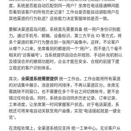
度，系统是否能自动匹配到同一用户？坐席在电话接通瞬间能
否看到该客户的所有历史记录？工作台是否能自动调取用户在
其他渠道的行为轨迹？这些能力决定客服体验是否一致。
要解决渠道孤岛问题，系统首先需要具备 统一用户身份识别能
力。通过手机号、邮箱、设备标识、第三方平台 ID 等方式，将
多个渠道的客户行为整合到一张用户画像中。这样，不论客户
从哪个入口来，坐席看到的都是同一个“用户”，而不是几个毫不
相关的“访客编号”。当系统提供自动合并规则、手动补充机制以
及错误合并的撤销功能时，企业才能在安全、合规的前提下建
立稳定的客户识别体系。
其次，
全渠道系统需要提供
统一工作台。工作台能将所有渠道
的对话集中展示，消息按时间排序，不再以渠道区分。坐席无
需跳转不同窗口，也不需要在多个平台之间切换账号，更不会
错过任何会话。同时，系统会自动同步历史记录、订单记录、
工单进度，让坐席第一时间掌握客户状态。对于电话渠道，系
统还可将来电自动关联至用户画像，实现“电话接起就是一键全
览”。
在流程处理上，全渠道系统应支持 统一工单中心。无论客户从