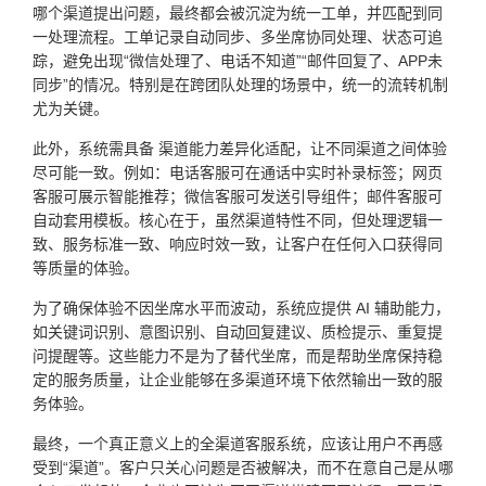
哪个渠道提出问题，最终都会被沉淀为统一工单，并匹配到同
一处理流程。工单记录自动同步、多坐席协同处理、状态可追
踪，避免出现“微信处理了、电话不知道”“邮件回复了、APP未
同步”的情况。特别是在跨团队处理的场景中，统一的流转机制
尤为关键。
此外，系统需具备 渠道能力差异化适配，让不同渠道之间体验
尽可能一致。例如：电话客服可在通话中实时补录标签；网页
客服可展示智能推荐；微信客服可发送引导组件；邮件客服可
自动套用模板。核心在于，虽然渠道特性不同，但处理逻辑一
致、服务标准一致、响应时效一致，让客户在任何入口获得同
等质量的体验。
为了确保体验不因坐席水平而波动，系统应提供 AI 辅助能力，
如关键词识别、意图识别、自动回复建议、质检提示、重复提
问提醒等。这些能力不是为了替代坐席，而是帮助坐席保持稳
定的服务质量，让企业能够在多渠道环境下依然输出一致的服
务体验。
最终，一个真正意义上的全渠道客服系统，应该让用户不再感
受到“渠道”。客户只关心问题是否被解决，而不在意自己是从哪