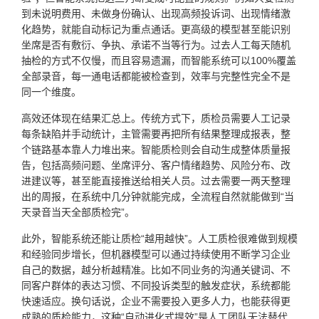
到未说明费用、未做身份确认、出现高频投诉词、出现情绪激
化趋势，就能自动标记为重点通话。更高级的模型甚至能识别
坐席是否有敷衍、争执、承诺不当等行为。过去人工每天随机
抽检的方式不仅慢，而且容易遗漏，而智能系统可以100%覆盖
全部录音，每一通电话都能被检查到，效率与完整性完全不是
同一个维度。
高效还体现在结果汇总上。传统方式下，质检员需要人工记录
每条缺陷并手动统计，主管需要再把所有结果整理成报表，整
个链路基本靠人力堆出来。智能质检则会自动生成整体质量报
告，包括高频问题、坐席评分、客户情绪趋势、风险分布、改
进建议等，甚至能直接推送给相关人员。过去需要一两天整理
出的周报，在系统中几分钟就能完成，全流程自然就能做到“当
天录音当天全部质检完”。
此外，智能系统还能让质检“越用越快”。人工质检很难做到规模
和经验同步增长，但机器模型可以通过持续使用不断学习企业
自己的数据，越分析越精准。比如不同业务的沟通关键词、不
同客户群体的表达习惯、不同投诉类型的触发症状，系统都能
快速适应。换句话说，企业不需要投入更多人力，也能获得更
成熟的质检能力，这种“自动进化式提效”是人工团队无法替代