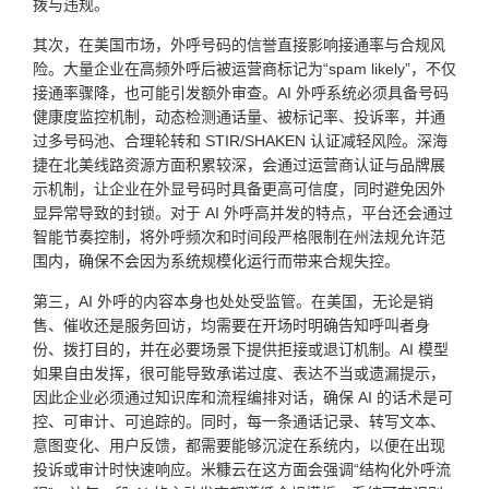
拨与违规。
其次，在美国市场，外呼号码的信誉直接影响接通率与合规风
险。大量企业在高频外呼后被运营商标记为“spam likely”，不仅
接通率骤降，也可能引发额外审查。AI 外呼系统必须具备号码
健康度监控机制，动态检测通话量、被标记率、投诉率，并通
过多号码池、合理轮转和 STIR/SHAKEN 认证减轻风险。深海
捷在北美线路资源方面积累较深，会通过运营商认证与品牌展
示机制，让企业在外显号码时具备更高可信度，同时避免因外
显异常导致的封锁。对于 AI 外呼高并发的特点，平台还会通过
智能节奏控制，将外呼频次和时间段严格限制在州法规允许范
围内，确保不会因为系统规模化运行而带来合规失控。
第三，AI 外呼的内容本身也处处受监管。在美国，无论是销
售、催收还是服务回访，均需要在开场时明确告知呼叫者身
份、拨打目的，并在必要场景下提供拒接或退订机制。AI 模型
如果自由发挥，很可能导致承诺过度、表达不当或遗漏提示，
因此企业必须通过知识库和流程编排对话，确保 AI 的话术是可
控、可审计、可追踪的。同时，每一条通话记录、转写文本、
意图变化、用户反馈，都需要能够沉淀在系统内，以便在出现
投诉或审计时快速响应。米糠云在这方面会强调“结构化外呼流