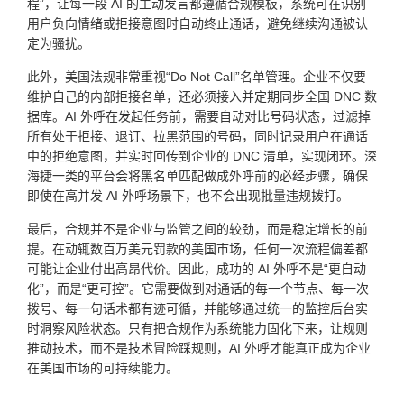
程”，让每一段 AI 的主动发言都遵循合规模板，系统可在识别
用户负向情绪或拒接意图时自动终止通话，避免继续沟通被认
定为骚扰。
此外，美国法规非常重视“Do Not Call”名单管理。企业不仅要
维护自己的内部拒接名单，还必须接入并定期同步全国 DNC 数
据库。AI 外呼在发起任务前，需要自动对比号码状态，过滤掉
所有处于拒接、退订、拉黑范围的号码，同时记录用户在通话
中的拒绝意图，并实时回传到企业的 DNC 清单，实现闭环。深
海捷一类的平台会将黑名单匹配做成外呼前的必经步骤，确保
即使在高并发 AI 外呼场景下，也不会出现批量违规拨打。
最后，合规并不是企业与监管之间的较劲，而是稳定增长的前
提。在动辄数百万美元罚款的美国市场，任何一次流程偏差都
可能让企业付出高昂代价。因此，成功的 AI 外呼不是“更自动
化”，而是“更可控”。它需要做到对通话的每一个节点、每一次
拨号、每一句话术都有迹可循，并能够通过统一的监控后台实
时洞察风险状态。只有把合规作为系统能力固化下来，让规则
推动技术，而不是技术冒险踩规则，AI 外呼才能真正成为企业
在美国市场的可持续能力。