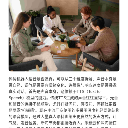
评价机器人语音是否逼真，可以从三个维度拆解：声音本身是
否自然、语气是否富有情绪变化、连贯性与响应速度是否接近
真实对话。首先是声音本身，这依赖于TTS（Text-to-
Speech）模型的能力。传统TTS生成的声音往往显得平，元音
和辅音的连接不够顺滑，尤其在疑问句、感叹句、停顿处更容
易暴露“机械感”。现在主流厂商使用的多采用深度神经网络结构
的语音模型，通过大量真人语料训练出更自然的发声方式，让
气息、发音位置、断句节奏都更接近真人。米糠云和深海捷在