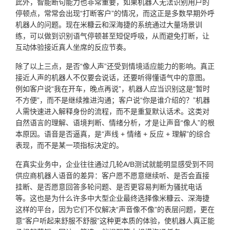
此外，智能断句能力也非常重要，如果机器人无法识别用户的
停顿点，常常会出现“打断客户”的情况，而这正是多数早期外呼
机器人的问题。现在米糠云和深海捷的系统通过大量场景训
练，可以做到识别语气停顿甚至短促呼吸，从而避免打断，让
互动体验接近真人坐席的反应节奏。
除了以上三点，是否“像人声”还受到情境适应能力的影响。真正
接近人声的机器人不仅要会说话，还要听得懂语气中的意图。
例如客户说“我在开车，晚点再说”，机器人应当识别这是“暂时
不方便”，而不是继续推进沟通；客户说“你是谁介绍的？”机器
人需快速进入解释身份的流程，而不是重复默认话术。这类对
自然语言的理解、语境判断、情绪分析，才是让声音“像人”的根
本原因。语音是否逼真，是“声线 + 情绪 + 反应 + 理解”的综合
表现，而不是某一项指标决定的。
在真实业务中，企业往往通过几轮A/B测试就能明显感受到不同
供应商机器人语音的差异：客户愿不愿意继续听、是否会直接
挂断、是否愿意回答多轮问题、是否更容易判断为骚扰电话
等。这也是为什么许多中大型企业最终选择像米糠云、深海捷
这样的平台，因为它们不仅解决“声音像不像”的表层问题，更在
意“客户听起来舒服不舒服”这种更本质的体验，使机器人真正能