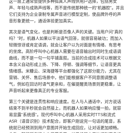
这一层上通常会提供多种拟真人声线供用户选择，包括男女
声、年轻与成熟声线等，而不是传统那种统一的“机器腔”。并且
它们支持为企业录制专属声音进行模型定制，使品牌外呼的声
音形象更统一，通话体验更加真实。
其次是语气变化，也是判断是否像人声的关键。当用户问“真的
吗？”时，机器人如果以平淡语气回答，就很容易破功；而加入
轻微惊讶或肯定语调，就会让客户以为对面是有情绪、有思考
的坐席。高阶呼叫中心机器人需要在语音输出时同时生成语调
曲线，而不是一句一句平铺直叙。当前的合成技术可以根据文
本含义自动形成上扬、下降、停顿、强调等细节，让语音更具
情绪感。米糠云、深海捷等平台都强化了这部分能力，尤其在
营销、关怀、售后场景中，他们能根据客户不同意图调整语
气，例如在回访时语气更亲和，在催提醒类场景则更稳重，让
声音听起来更像真正的专业客服。
第三个关键是连贯性和响应速度。在人与人通话中，对方说话
结束不到半秒就会自然接上，而机器人如果响应慢一拍，就容
易显露“系统感”。现代呼叫中心机器人采用实时TTS和流式
ASR（语音识别）技术配合，即客户刚说完一句话的尾音，系
统就已经预测到用户意图并开始生成回应，让对话更加顺畅。