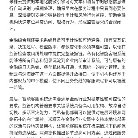
米糠云提供的本地化脱敏引擎可对文本和语音中的敏感信息进
行自动识别与模糊处理，确保坐席在服务过程中只看到必要信
息。深海捷则支持全链路操作审计和风险行为监控，帮助金融
机构快速定位异常访问、越权行为，形成监管要求的合规闭
环。
金融级合规还要求系统具备可审计性和可追溯性。所有交互记
录、决策过程、模型版本、参数变化都必须存档可查，以便在
监管检查或纠纷处理中提供完整证据链。私有化智能客服系统
能够将所有日志和记录沉淀到企业内部审计系统，可与原有的
金融级日志系统、堡垒机体系打通，实现统一的审计管理。米
糠云与深海捷在这一方面都提供开放接口，便于机构构建基于
内部规范的审计模型，使不同业务条线的客服流程都可以被统
一监管。
最后，智能客服系统还需要满足金融行业对稳定性和可控性的
要求。监管机构普遍要求关键系统具备高可用架构、故障自动
切换、多活容灾能力，而私有化部署可以提供对底层环境和网
络拓扑的完全掌控。米糠云在金融行业实践中支持本地化部署
的双活与异地灾备架构，让智能客服系统在极端情况下仍能保
持服务连续性。深海捷也推出多节点高可用方案，通过微服务