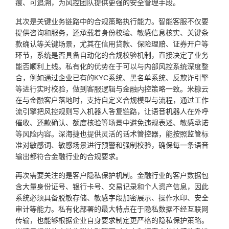
痕、可追溯，为风控团队提供更强的安全管理手段。
其次是关键业务链路中的合规策略执行能力。智能客服不仅要
提供咨询和服务，还承载着身份校验、敏感信息核实、关键条
款确认等关键场景，尤其在信用贷款、保险理赔、证券开户等
环节，系统是否具备自动化的合规校验机制，直接决定了业务
能否顺利上线。私有化的优势在于可以与内部风控系统深度整
合，例如通过企业已有的KYC系统、黑名单系统、反欺诈引擎
等进行实时校验，做到客服逻辑与金融内控策略一致。米糠云
在与金融客户落地时，支持自定义合规模型与流程，通过工作
流引擎把风控规则写入机器人答复链路，让语音机器人在外呼
催收、还款确认、额度核验等场景中避免违规表述、敏感承诺
等风险内容。深海捷也提供灵活的话术管控器，能按照监管标
准对敏感词、敏感场景进行预警和强制校验，确保每一条语音
输出都符合金融行业的合规要求。
再次需要关注的是客户隐私保护机制。金融行业的客户数据包
含大量身份证号、银行卡号、交易记录和个人资产信息，因此
系统必须具备脱敏存储、敏感字段加密展示、操作水印、安全
审计等能力。私有化部署的最大特点在于隐私数据不经互联网
传输，也能够根据企业自身要求制定更严格的隐私保护策略。