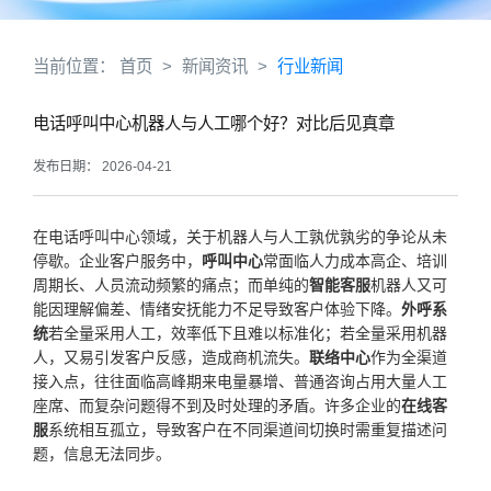
当前位置：
首页
>
新闻资讯
>
行业新闻
电话呼叫中心机器人与人工哪个好？对比后见真章
发布日期： 2026-04-21
在电话呼叫中心领域，关于机器人与人工孰优孰劣的争论从未
停歇。企业客户服务中，
呼叫中心
常面临人力成本高企、培训
周期长、人员流动频繁的痛点；而单纯的
智能客服
机器人又可
能因理解偏差、情绪安抚能力不足导致客户体验下降。
外呼系
统
若全量采用人工，效率低下且难以标准化；若全量采用机器
人，又易引发客户反感，造成商机流失。
联络中心
作为全渠道
接入点，往往面临高峰期来电量暴增、普通咨询占用大量人工
座席、而复杂问题得不到及时处理的矛盾。许多企业的
在线客
服
系统相互孤立，导致客户在不同渠道间切换时需重复描述问
题，信息无法同步。