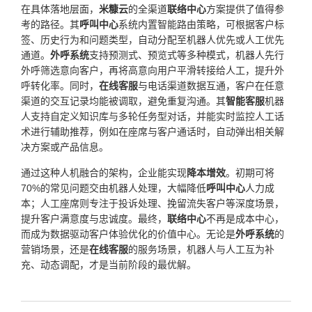
在具体落地层面，
米糠云
的全渠道
联络中心
方案提供了值得参
考的路径。其
呼叫中心
系统内置智能路由策略，可根据客户标
签、历史行为和问题类型，自动分配至机器人优先或人工优先
通道。
外呼系统
支持预测式、预览式等多种模式，机器人先行
外呼筛选意向客户，再将高意向用户平滑转接给人工，提升外
呼转化率。同时，
在线客服
与电话渠道数据互通，客户在任意
渠道的交互记录均能被调取，避免重复沟通。其
智能客服
机器
人支持自定义知识库与多轮任务型对话，并能实时监控人工话
术进行辅助推荐，例如在座席与客户通话时，自动弹出相关解
决方案或产品信息。
通过这种人机融合的架构，企业能实现
降本增效
。初期可将
70%的常见问题交由机器人处理，大幅降低
呼叫中心
人力成
本；人工座席则专注于投诉处理、挽留流失客户等深度场景，
提升客户满意度与忠诚度。最终，
联络中心
不再是成本中心，
而成为数据驱动客户体验优化的价值中心。无论是
外呼系统
的
营销场景，还是
在线客服
的服务场景，机器人与人工互为补
充、动态调配，才是当前阶段的最优解。