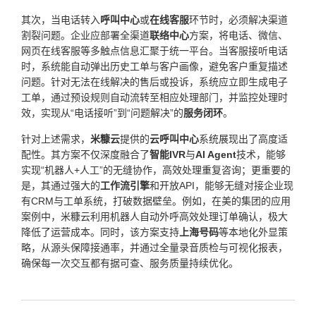
其次，当电话转入
呼叫中心
或
在线客服
环节时，必须解决渠道
割裂问题。企业应部署全渠道
联络中心
方案，将电话、微信、
网页在线客服等多触点信息汇聚于统一平台。当客服接听电话
时，系统能自动弹出历史工单与客户画像，避免客户重复描述
问题。针对无法在线解决的售后或投诉，系统应立即生成电子
工单，通过预设规则自动流转至相应处理部门，并监控处理时
效，实现从“电话接听”到“问题解决”的
服务闭环
。
针对上述需求，
米糠云
提供的
云呼叫中心
系统展现出了高度适
配性。其方案不仅深度融合了
智能IVR
与
AI Agent
技术，能够
实现“机器人+人工”的无缝协作，高效处理重复咨询；更重要的
是，其通过强大的
工作流引擎
和开放API，能够无缝对接企业现
有CRM与工单系统，打破数据壁垒。例如，在美的集团的应用
案例中，米糠云利用机器人自动外呼高效处理订单确认，极大
降低了运营成本。同时，该方案支持
上海号码
等本地化外显策
略，从源头保障接通率，并通过全量录音质检与可视化报表，
确保每一次交互都有据可查、服务质量持续优化。