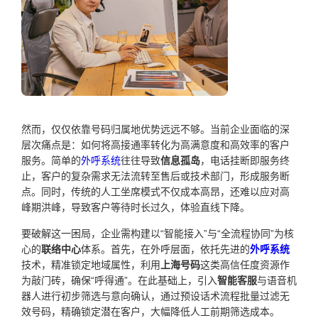
然而，仅仅依靠号码归属地优势远远不够。当前企业面临的深
层次痛点是：如何将高接通率转化为高满意度和高效率的客户
服务。简单的
外呼系统
往往导致
信息孤岛
，电话挂断即服务终
止，客户的复杂需求无法流转至售后或技术部门，形成服务断
点。同时，传统的人工坐席模式不仅成本高昂，还难以应对高
峰期洪峰，导致客户等待时长过久，体验直线下降。
要破解这一困局，企业需构建以“智能接入”与“全流程协同”为核
心的
联络中心
体系。首先，在外呼层面，依托先进的
外呼系统
技术，精准锁定地域属性，利用
上海号码
这类高信任度资源作
为敲门砖，确保“呼得通”。在此基础上，引入
智能客服
与语音机
器人进行初步筛选与意向确认，通过预设话术流程批量过滤无
效号码，精确锁定潜在客户，大幅降低人工前期筛选成本。