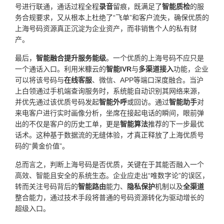
号进行联通，通话过程全程
录音
留痕，既满足了
智能质检
的服
务合规要求，又从根本上杜绝了“飞单”和客户流失，确保优质的
上海号码资源真正沉淀为企业资产，而非销售个人的私有财
产。
最后，
智能融合提升服务能级
。一个优质的上海号码不应只是
一个通话入口。利用米糠云的
智能IVR
与
多渠道接入
功能，企业
可以将该号码与
在线客服
、微信、APP等端口深度融合。当沪
上白领通过手机端查询服务时，系统能自动识别其网络来源，
并优先通过该优质号码发起
智能外呼
或回访。通过
智能助手
对
来电客户进行实时画像分析，坐席在接起电话的瞬间，眼前弹
出的不仅是客户的历史工单，更是
智能算法
推荐的下一步最优
话术。这种基于数据流的无缝体验，才真正释放了上海优质号
码的“黄金价值”。
总而言之，判断上海号码是否优质，关键在于其能否融入一个
高效、智能且安全的系统生态。企业应走出“唯数字论”的误区，
转而关注号码背后的
智能路由
能力、
隐私保护
机制以及
全渠道
整合能力，通过技术手段将普通的号码资源转化为驱动增长的
超级入口。