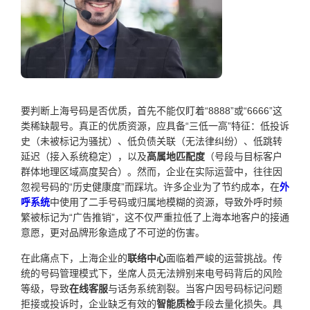
要判断上海号码是否优质，首先不能仅盯着“8888”或“6666”这
类稀缺靓号。真正的优质资源，应具备“三低一高”特征：低投诉
史（未被标记为骚扰）、低负债关联（无法律纠纷）、低跳转
延迟（接入系统稳定），以及
高属地匹配度
（号段与目标客户
群体地理区域高度契合）。然而，企业在实际运营中，往往因
忽视号码的“历史健康度”而踩坑。许多企业为了节约成本，在
外
呼系统
中使用了二手号码或归属地模糊的资源，导致外呼时频
繁被标记为“广告推销”，这不仅严重拉低了上海本地客户的接通
意愿，更对品牌形象造成了不可逆的伤害。
在此痛点下，上海企业的
联络中心
面临着严峻的运营挑战。传
统的号码管理模式下，坐席人员无法辨别来电号码背后的风险
等级，导致
在线客服
与话务系统割裂。当客户因号码标记问题
拒接或投诉时，企业缺乏有效的
智能质检
手段去量化损失。具