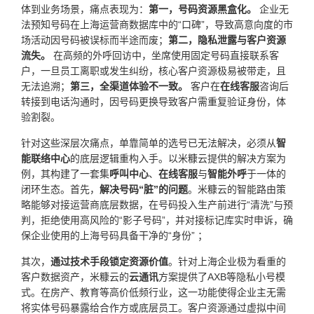
体到业务场景，痛点表现为：
第一，号码资源黑盒化。
企业无
法预知号码在上海运营商数据库中的“口碑”，导致高意向度的市
场活动因号码被误标而半途而废；
第二，隐私泄露与客户资源
流失。
在高频的外呼回访中，坐席使用固定号码直接联系客
户，一旦员工离职或发生纠纷，核心客户资源极易被带走，且
无法追溯；
第三，全渠道体验不一致。
客户在
在线客服
咨询后
转接到电话沟通时，因号码更换导致客户需重复验证身份，体
验割裂。
针对这些深层次痛点，单靠简单的选号已无法解决，必须从
智
能联络中心
的底层逻辑重构入手。以米糠云提供的解决方案为
例，其构建了一套集
呼叫中心
、
在线客服
与
智能外呼
于一体的
闭环生态。首先，
解决号码“脏”的问题
。米糠云的智能路由策
略能够对接运营商底层数据，在号码投入生产前进行“清洗”与预
判，拒绝使用高风险的“影子号码”，并对接标记库实时申诉，确
保企业使用的上海号码具备干净的“身份” ；
其次，
通过技术手段锁定资源价值
。针对上海企业极为看重的
客户数据资产，米糠云的
云通讯
方案提供了AXB等隐私小号模
式。在房产、教育等高价低频行业，这一功能使得企业主无需
将实体号码暴露给合作方或底层员工。客户资源通过虚拟中间