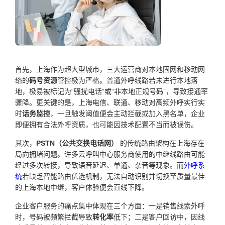
首先，上海作为超大型城市，三大运营商对本地固网和移动网
络的
码号资源
管控极为严格。普通外呼线路若未进行本地落
地，极易被标记为“骚扰电话”或“非本地正规号码”，导致接通率
骤降。更关键的是，上海电信、联通、移动对高频外呼实行实
时
话务监控
，一旦触发阈值便会主动拦截或加入黑名单，企业
即便拥有合法外呼资质，也可能因技术配置不当而被误伤。
其次，
PSTN（公共交换电话网）
的传统路由架构在上海存在
局向拥堵问题。许多云呼叫中心服务商使用的中继线路由可能
经过多次转接，导致语音延迟、单通、杂音等现象。而
外呼系
统
若缺乏智能路由优选机制，无法自动识别并切换至质量最佳
的上海本地中继，客户体验便会直线下降。
企业客户服务的痛点集中体现在三个方面：一是销售线索外呼
时，号码被频繁拦截导致
转化率
低下；二是客户回访中，因线