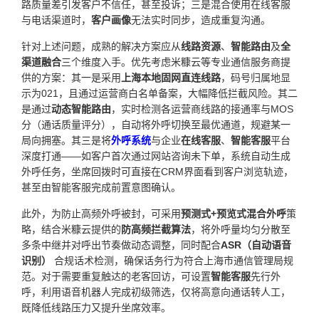
路质量差引发客户不信任，甚至投诉；三是混合使用在线客服
与电话渠道时，
客户画像
无法实时同步，造成重复沟通。
针对上述问题，成熟的解决方案应从
线路资源
、
智能路由
及
全
渠道融合
三个维度入手。优先考虑米糠云等专业通信服务商提
供的方案：其一是采用
上海本地固网直连线路
，码号归属地显
示为021，且通过运营商白名单备案，大幅降低拦截风险。其二
是通过
动态智能路由
，实时检测各运营商线路的接通率与MOS
分（通话质量评分），自动将外呼切换至最优通道，规避某一
局向拥塞。其三是将
外呼系统
与企业
在线客服
、
智能客服
平台
深度打通——如客户首次通过网站咨询未下单，系统自动生成
外呼任务，坐席回拨时可直接在CRM界面看到客户浏览轨迹，
甚至由智能客服完成前置意图确认。
此外，为防止高频外呼被封，可采用
预测式+预览式混合外呼
策
略，结合米糠云提供的
防高频拦截算法
，将外呼量均匀分散至
多条中继并对呼出节奏做动态调整，同时配合
ASR（自动语音
识别）
合规话术检测，确保话务行为符合上海市通信管理局规
范。对于需要重复触达的老客回访，可设置
智能客服
先行外
呼，利用语音机器人完成初级筛选，仅将高意向通话转人工，
既降低线路压力又提升坐席效率。