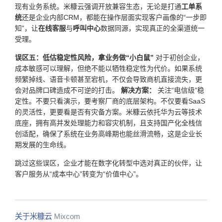
现有业务系统。米糠云强调开放兼容生态，无论是打通
工单系
统
还是企业内部CRM，都能在操作层面实现客户画像的“一步即
知”，让
在线客服
与
呼叫中心
数据同源，实现真正的全渠道统一
受理。
误区五：低估稳定性风险，拿业务做“小白鼠”
对于初创企业，
成本敏感可以理解，但绝不能以牺牲稳定性为代价。如果系统
频繁掉线、语音卡顿甚至宕机，不仅会导致商机直接流失，更
会对品牌口碑造成不可逆的打击。
解决方案：
关注“电信级”稳
定性。不要只看演示，要考察厂商的底层架构。不仅要看SaaS
的灵活性，更要看是否有灾备方案。米糠云依托华为云等技术
底座，拥有高并发处理能力和容灾机制，且支持国产化全栈信
创适配，确保了系统在业务高峰期也能丝滑流畅，这是企业长
期发展的生命线。
跳过这些误区，企业才能在数字化转型中选对真正的伙伴，让
客户服务从“成本中心”转变为“价值中心”。
关于米糠云
Mixcom