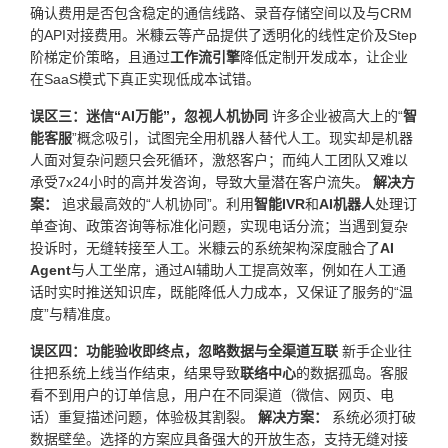
确认费用是否包含稳定的通信线路、录音存储空间以及与CRM
的API对接费用。米糠云等产品提供了透明化的线性定价及Step
阶梯定价策略，且通过
工作流引擎
降低定制开发成本，让企业
在SaaS模式下真正实现低成本试错。
误区三：迷信“AI万能”，忽视人机协同
许多企业被高大上的“
智
能客服
”概念吸引，试图完全用机器人替代人工。现实却是机器
人面对复杂问题只会死循环，激怒客户；而纯人工团队又难以
承受7x24小时的高并发咨询，导致大量潜在客户流失。
解决方
案：
追求最高效的“人机协同”。利用
智能IVR
和
AI机器人
处理订
单查询、政策咨询等标准化问题，实现电话分流；当遇到复杂
投诉时，无缝转接至人工。米糠云的系统架构深度融合了
AI
Agent
与人工坐席，通过AI辅助人工提高效率，例如在人工通
话时实时推送知识库，既能降低人力成本，又保证了服务的“温
度”与精准度。
误区四：功能验收即终点，忽略数据与全渠道互联
新手企业往
往把系统上线当作结束，结果导致
联络中心
的数据孤岛。客服
看不到用户的订单信息，用户在不同渠道（微信、网页、电
话）重复描述问题，体验极其割裂。
解决方案：
系统必须打破
数据壁垒。选择的方案应具备强大的开放生态，支持无缝对接