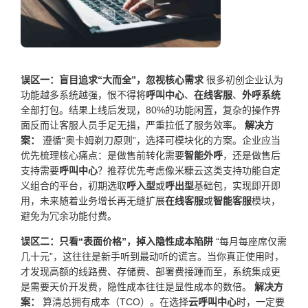
误区一：盲目追求“大而全”，忽视核心需求
很多初创企业认为
功能越多系统越强，恨不得将
呼叫中心
、
在线客服
、
外呼系统
全部打包。结果上线后发现，80%的功能闲置，复杂的操作界
面反而让客服人员手足无措，严重拉低了服务效率。
解决方
案：
遵循“奥卡姆剃刀原则”，选择可模块化的方案。企业应当
优先梳理核心痛点：是做售前转化需要
智能外呼
，还是做售后
支持需要
呼叫中心
？推荐优先考虑像米糠云这类支持功能自定
义组合的平台，初期选取
呼入型
或
呼出型
基础包，实现即开即
用，未来随着业务增长再无缝扩展
在线客服
或
智能客服
模块，
避免为冗余功能付费。
误区二：只看“表面价格”，掉入隐性成本陷阱
“每月每座席仅需
几十元”，这往往是新手听到最动听的谎言。当你真正使用时，
才发现高额的线路费、存储费、部署费接踵而至，系统集成更
是需要天价开发费，隐性成本往往是显性成本的数倍。
解决方
案：
算清总拥有成本（TCO）。在选择
云呼叫中心
时，一定要