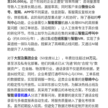
至100,000元
。这个阶段的企业正遭受“效率阵痛”：咨询量激增
导致人工坐席长期占线，漏接率高；同时客户来自
微信公众
号、官网、APP
等不同渠道，信息割裂，客服需反复核对身
份，体验极差。此阶段的选型重点是“人机协同”。除了基础的
呼
叫中心
功能，企业亟需引入
智能客服
机器人处理80%的高频重
复问题（如订单状态、活动规则），让人工坐席专注于高价值
的转化环节。市场上如华为云商店在售的米糠云
智能云呼叫中
心
（约8,000元/年），通过集成
在线客服
与
智能IVR
，实现了多
渠道统一排队与路由，既解决了高峰期占线问题，又通过AI辅
助提升了人均效能。
对于
大型及集团企业
（50坐席以上），年费往往超过
10万元
，
甚至涉及私有化部署。他们的痛点已从“沟通”转向“合规”与“数
据资产”。在金融、物流等行业，通话录音不仅是质检依据，更
是纠纷凭证；同时，企业希望打通呼叫中心与CRM、工单系统
的数据壁垒，实现营销服一体化。这类企业看重的是
联络中心
的稳定性与开放性。以深圳东部公交为例，为解决热线占线及
服务质量监控难题，其采用了米糠云的本地化方案，不仅通过
智能
语音机器人
分流了乘客问询，更重要的是实现了通话全程
录音与多维度报表自动生成，将服务质量纳入了量化考核体
系。虽然初期投入较高，但避免了数据迁移和定制开发的长期