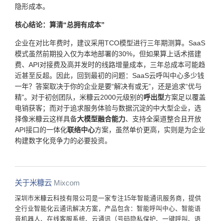
隐形成本。
核心结论：算清“总拥有成本”
企业在对比年费时，建议采用TCO模型进行三年期测算。SaaS
模式虽然前期投入仅为本地部署的30%，但如果算上话术搭建
费、API对接费及高并发时的线路增量成本，三年总成本可能趋
近甚至反超。因此，回到最初的问题：SaaS云呼叫中心多少钱
一年？答案取决于你的企业是要“解决有或无”，还是追求“优与
精”。对于初创团队，米糠云2000元级别的
呼出型
方案足以覆盖
电销获客；而对于追求服务体验与数据沉淀的中大型企业，选
择像米糠云这样具备
大模型融合能力
、支持全渠道整合且开放
API接口的一体化
联络中心
方案，虽然单价更高，实则是为企业
构建数字化竞争力的必要投资。
关于米糠云
Mixcom
深圳市米糠云科技有限公司是一家专注15年智能通讯服务商，提供
全行业智能化云通讯解决方案，产品包含：智能呼叫中心、智能语
音机器人、在线客服系统、云通讯（号码隐私保护、一键呼叫、语