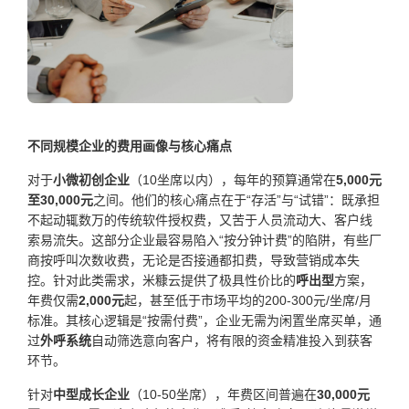
不同规模企业的费用画像与核心痛点
对于
小微初创企业
（10坐席以内），每年的预算通常在
5,000元
至30,000元
之间。他们的核心痛点在于“存活”与“试错”：既承担
不起动辄数万的传统软件授权费，又苦于人员流动大、客户线
索易流失。这部分企业最容易陷入“按分钟计费”的陷阱，有些厂
商按呼叫次数收费，无论是否接通都扣费，导致营销成本失
控。针对此类需求，米糠云提供了极具性价比的
呼出型
方案，
年费仅需
2,000元
起，甚至低于市场平均的200-300元/坐席/月
标准。其核心逻辑是“按需付费”，企业无需为闲置坐席买单，通
过
外呼系统
自动筛选意向客户，将有限的资金精准投入到获客
环节。
针对
中型成长企业
（10-50坐席），年费区间普遍在
30,000元