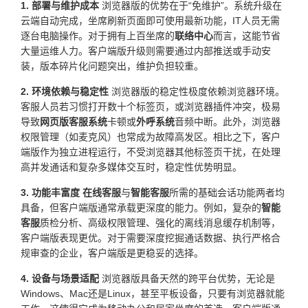
1. 部署与维护成本
浏览器版的优势在于“免维护”。系统升级在
云端自动完成，坐席刷新页面即可使用最新功能，IT人员无需
逐台电脑操作。对于拥有上百坐席的
联络中心
而言，这能节省
大量运维人力。客户端版升级则需要通过内部推送或手动安
装，版本碎片化问题突出，维护负担较重。
2. 环境依赖与稳定性
浏览器版的稳定性极度依赖浏览器环境。
客服人员若习惯打开数十个标签页，或浏览器插件冲突，极易
导致
网页版客服系统
卡顿或
外呼系统
音频中断。此外，浏览器
权限管理（如麦克风）也常成为故障高发区。相比之下，客户
端版作为独立进程运行，不受浏览器其他标签页干扰，在处理
高并发通话和复杂多媒体交互时，稳定性优势明显。
3. 功能丰富度
在线客服
与
智能客服
所需的基础会话功能两者均
具备，但客户端版通常承载更深度的能力。例如，复杂的
智能
客服
质检分析、高级权限管理、强化的离线消息缓存机制等，
客户端版表现更优。对于需要深度挖掘通话数据、执行严格合
规审查的企业，客户端版是更稳妥的选择。
4. 设备与场景适配
浏览器版具备天然的跨平台优势，无论是
Windows、Mac还是Linux，甚至平板设备，只要有浏览器就能