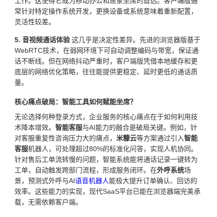
工作。这使得它成为移动办公和居家坐席的首选。客户端版通
常针对特定操作系统开发，更换设备或系统意味着重新配置，
灵活性较差。
5. 音视频通话体验
这几乎是决定性差异。先进的浏览器版基于
WebRTC技术，在弱网环境下可自动调整编码与带宽，保证通
话不断线。但在网络抖动严重时，客户端版凭借本地缓存和更
底层的网络优化策略，往往能提供更稳定、延时更低的通话质
量。
核心痛点破局：智能工具如何赋能坐席？
无论选择何种登录方式，企业服务的核心痛点在于如何利用技
术降本增效。
智能客服
与AI能力的融合是破局关键。例如，针
对客服重复性咨询压力大的痛点，
米糠云
等方案通过引入
智能
客服
机器人，可处理超过80%的标准化问答，实现人机协同。
针对售后工单流转慢的问题，智能系统能将通话记录一键转为
工单，自动触发跨部门流程，形成服务闭环。在
外呼系统
场
景，预测式外呼与AI
语音机器人
能极大提升订单确认、回访的
效率。这些能力的实现，现代SaaS平台已能在浏览器端完美承
载，无需依赖客户端。