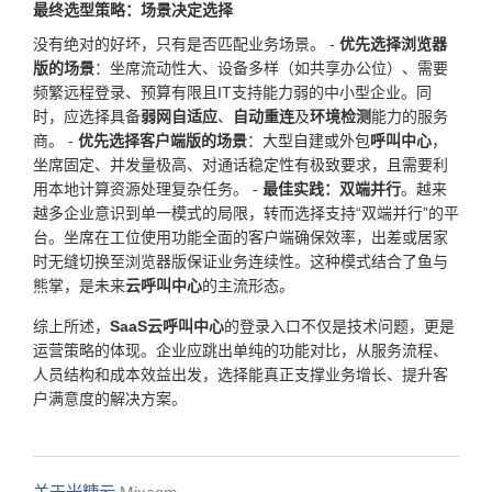
最终选型策略：场景决定选择
没有绝对的好坏，只有是否匹配业务场景。 -
优先选择浏览器
版的场景
：坐席流动性大、设备多样（如共享办公位）、需要
频繁远程登录、预算有限且IT支持能力弱的中小型企业。同
时，应选择具备
弱网自适应
、
自动重连
及
环境检测
能力的服务
商。 -
优先选择客户端版的场景
：大型自建或外包
呼叫中心
，
坐席固定、并发量极高、对通话稳定性有极致要求，且需要利
用本地计算资源处理复杂任务。 -
最佳实践：双端并行
。越来
越多企业意识到单一模式的局限，转而选择支持“双端并行”的平
台。坐席在工位使用功能全面的客户端确保效率，出差或居家
时无缝切换至浏览器版保证业务连续性。这种模式结合了鱼与
熊掌，是未来
云呼叫中心
的主流形态。
综上所述，
SaaS云呼叫中心
的登录入口不仅是技术问题，更是
运营策略的体现。企业应跳出单纯的功能对比，从服务流程、
人员结构和成本效益出发，选择能真正支撑业务增长、提升客
户满意度的解决方案。