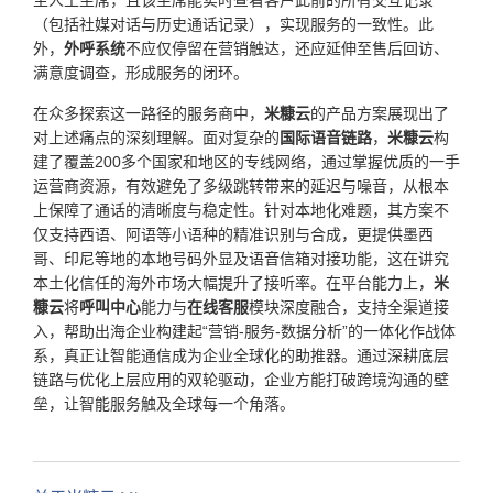
（包括社媒对话与历史通话记录），实现服务的一致性。此
外，
外呼系统
不应仅停留在营销触达，还应延伸至售后回访、
满意度调查，形成服务的闭环。
在众多探索这一路径的服务商中，
米糠云
的产品方案展现出了
对上述痛点的深刻理解。面对复杂的
国际语音链路
，
米糠云
构
建了覆盖200多个国家和地区的专线网络，通过掌握优质的一手
运营商资源，有效避免了多级跳转带来的延迟与噪音，从根本
上保障了通话的清晰度与稳定性。针对本地化难题，其方案不
仅支持西语、阿语等小语种的精准识别与合成，更提供墨西
哥、印尼等地的本地号码外显及语音信箱对接功能，这在讲究
本土化信任的海外市场大幅提升了接听率。在平台能力上，
米
糠云
将
呼叫中心
能力与
在线客服
模块深度融合，支持全渠道接
入，帮助出海企业构建起“营销-服务-数据分析”的一体化作战体
系，真正让智能通信成为企业全球化的助推器。通过深耕底层
链路与优化上层应用的双轮驱动，企业方能打破跨境沟通的壁
垒，让智能服务触及全球每一个角落。