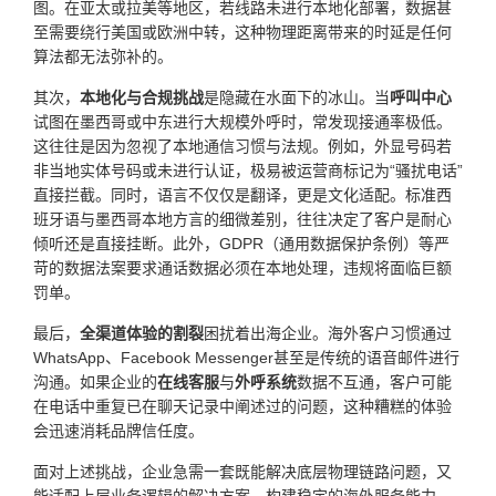
图。在亚太或拉美等地区，若线路未进行本地化部署，数据甚
至需要绕行美国或欧洲中转，这种物理距离带来的时延是任何
算法都无法弥补的。
其次，
本地化与合规挑战
是隐藏在水面下的冰山。当
呼叫中心
试图在墨西哥或中东进行大规模外呼时，常发现接通率极低。
这往往是因为忽视了本地通信习惯与法规。例如，外显号码若
非当地实体号码或未进行认证，极易被运营商标记为“骚扰电话”
直接拦截。同时，语言不仅仅是翻译，更是文化适配。标准西
班牙语与墨西哥本地方言的细微差别，往往决定了客户是耐心
倾听还是直接挂断。此外，GDPR（通用数据保护条例）等严
苛的数据法案要求通话数据必须在本地处理，违规将面临巨额
罚单。
最后，
全渠道体验的割裂
困扰着出海企业。海外客户习惯通过
WhatsApp、Facebook Messenger甚至是传统的语音邮件进行
沟通。如果企业的
在线客服
与
外呼系统
数据不互通，客户可能
在电话中重复已在聊天记录中阐述过的问题，这种糟糕的体验
会迅速消耗品牌信任度。
面对上述挑战，企业急需一套既能解决底层物理链路问题，又
能适配上层业务逻辑的解决方案。构建稳定的海外服务能力，