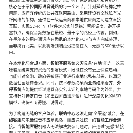
核心在于掌控
国际语音链路
的每一个环节。针对
延迟与稳定性
问题，应摒弃传统的公共互联网路由，采用建设有全球私有光
纤网络的架构。通过在一级运营商和本地供应商之间建立直接
互联，实现SD-RTN（软件定义实时网络）智能调度，避开拥
塞节点，确保音频数据在最短、最干净的路径上传输。例如，
在墨尔本的用户通话应在悉尼的本地化POP节点内完成处理，
而非绕行北美，以此将端到端延迟控制在人耳无感的500毫秒以
内。
在
本地化与合规
方面，
智能客服
系统必须具备“在地”能力。这意
味着系统需支持灵活的部署模式，既能在公有云上快速启动，
也能针对金融、政府等敏感行业进行本地化私有部署，以满足
数据驻留法律要求。同时，技术参数必须向业务结果看齐：
外
呼系统
应能提供经过运营商实名认证的本地号码作为外显，并
支持针对特定口音（如墨西哥西班牙语）进行深度优化的ASR
模型，确保AI听得懂、说得对。
为了构建无缝的客户体验，
联络中心
必须走向“全渠道”融合。
在
线客服
与电话语音不应是孤岛，而应通过统一的
智能工作台
连
接。当
智能客服
机器人无法解决复杂问题时，应通过“无感”转接
至人工坐席，且该坐席能实时查看客户此前的所有交互记录