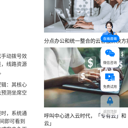
分点办公和统一整合的云客服解决方
席手动拨号效
微信咨询
是，线路资源
。
逻辑：其核心
免费试用
法预测坐席空
返回顶部
拨时，系统通
呼叫中心进入云时代，「专有云」和
间即可看到
云」