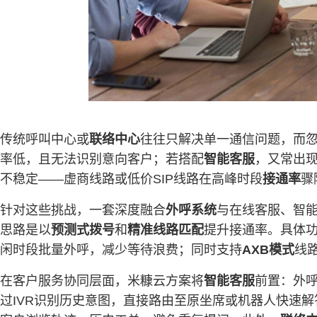
传统呼叫中心或
联络中心
往往只解决单一通信问题，而
率低，且无法识别意向客户；若搭配
智能客服
，又常出
不稳定——虚商线路或低价SIP线路在高峰时段
接通率
骤
针对这些挑战，一套深度融合
外呼系统
与在线客服、智
思路是以
预测式拨号
和
精准线路匹配
提升接通率。具体
闲时段批量外呼，减少等待浪费；同时支持
AXB模式
线
在客户服务协同层面，米糠云方案将
智能客服
前置：外
过IVR识别历史意图，直接路由至原坐席或机器人快速解