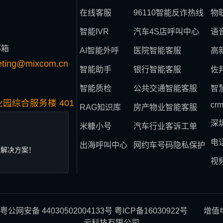
在线客服
96110智能反诈热线
物
智能IVR
汽车4S店呼叫中心
语
邮箱
AI智能外呼
医院智能客服
高
eting@mixcom.cn
智能助手
银行智能客服
佐
智能质检
公共交通智能客服
智
园综合服务楼 401
cr
RAG知识库
房产物业智能客服
深
米糠小号
汽车行业客诉工单
电
出海呼叫中心
网约车号码隐私保护
业解决方案！
视
粤公网安备 44030502004133号
粤ICP备16030922号
增值电信
云科技有限公司