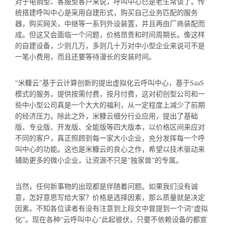
对于电销型、客服型客户来说，呼叫中心已是老生常谈了。传
统搭建呼叫中心是采用自建形式，购买自己业务匹配的服务
器，购买网关，中继等一系列外设装置，并且再由厂商装配而
成。但这又会面临一个问题，价格昂贵和时间周期长。像这样
的自建设备，少则几万，多则几十万对中小型企业来说可不是
一笔小费用，而且还要等待漫长的安装时间。
“米糠云”基于云计算创新的提出虚拟化云呼叫中心，基于SaaS
模式的服务，提供按需付费，按月付费，这对初创型公司和一
些中小型公司真是一个大大的福利，从一定程度上减少了前期
的经济压力。除此之外，米糠云细分行业应用，提出了基础
版、专业版、开发版、全能版等四大版本，以价格区间来应对
不同的客户，真正照顾到每一家大小企业，充分发挥每一个呼
叫中心的功能。这也是米糠云的良心之作，希望以技术驱动来
辅助更多的微小企业，让资源不只是“独家兽”的专属。
当然，任何新事物的出现都是伴随着问题。如果我们没有诚
意，怎好意思写给大家？价格是选择因素，那么质量就是决定
因素。不知各位读者有没有注意到上段文中曾提到一个词“虚拟
化”。现在各种“云呼叫中心”此起彼伏，只要不依赖设备的都宣