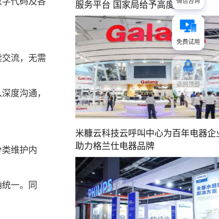
数字代码及各
微信咨询
服务平台 国家局给予高度的肯定
免费试用
续交流，无需
返回顶部
入深度沟通，
米糠云科技云呼叫中心为百年电器企
助力格兰仕电器品牌
分类维护内
确统一。同