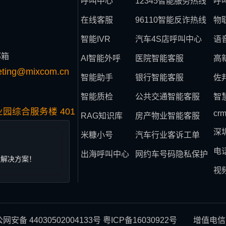
呼叫中心
12345智能服务热线
呼
在线客服
96110智能反诈热线
物
智能IVR
汽车4S店呼叫中心
语
邮箱
AI智能外呼
医院智能客服
高
eting@mixcom.cn
智能助手
银行智能客服
佐
智能质检
公共交通智能客服
智
园综合服务楼 401
cr
RAG知识库
房产物业智能客服
深
米糠小号
汽车行业客诉工单
电
出海呼叫中心
网约车号码隐私保护
业解决方案！
视
网安备 44030502004133号
粤ICP备16030922号
增值电信业务