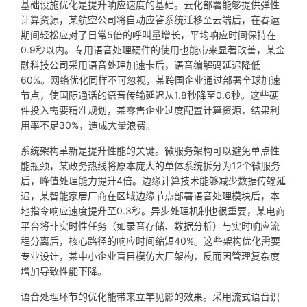
基础设施优化是提升响应速度的基础。云化部署能够提供弹性
计算资源，某航空公司将自动应答系统迁移至云端后，在春运
期间轻松应对了日常5倍的呼叫量增长，平均响应时间保持在
0.9秒以内。专用语音处理硬件的使用也能带来显著改善，某金
融科技公司采用语音处理加速卡后，语音编解码延迟降低
60%。网络优化同样不可忽视，某跨国企业通过部署全球加速
节点，使国际通话的语音传输延迟从1.8秒降至0.6秒。这些硬
件投入需要精准规划，某零售企业过度配置计算资源，结果利
用率不足30%，造成大量浪费。
系统架构革新是提升性能的关键。微服务架构可以避免单点性
能瓶颈，某政务热线将原本庞大的单体系统拆分为12个微服务
后，峰值处理能力提升4倍。边缘计算技术能够减少数据传输延
迟，某智能家居厂商在区域边缘节点部署语音处理模块后，本
地指令响应速度提升至0.3秒。异步处理机制也很重要，某电商
平台将非实时性任务（如录音存储、数据分析）与实时响应流
程分离后，核心路径的响应时间缩短40%。这些架构优化需要
专业设计，某中小企业盲目模仿大厂架构，反而因管理复杂度
增加导致性能下降。
语音处理环节的优化能带来立竿见影的效果。采用流式语音识