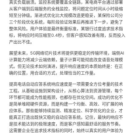
真实负载崩溃。监控系统要覆盖全链路，某电商平台通过部署
从客户端到后端服务的全栈监控，将问题定位时间从小时级缩
短至分钟级。渐进式优化比大规模改造更稳妥，某保险公司分
三个阶段优化系统，每阶段验证效果后再推进下一步，避免了
整体风险。用户体验是最终衡量标准，某银行过度追求技术指
标，将响应时间压缩至0.4秒，但客户感知改善有限，反而投入
产出比不佳。
展望未来，5G网络切片技术将提供更稳定的传输环境，端侧AI
计算能力将减少云端依赖，量子计算可能彻底改变语音处理模
式。但无论技术如何演进，提升响应速度的本质始终是：在正
确的位置，用合适的方式，处理恰当的工作量。
提高电话自动应答系统响应速度是一项需要全方位考量的技术
工程。从基础设施到架构设计，从核心算法到资源管理，每个
环节都可能成为性能瓶颈，也都存在优化空间。成功的优化不
是简单堆砌硬件资源，而是构建一个均衡、高效、可扩展的响
应体系。那些能够持续监测、精准定位、科学优化的企业，才
能真正打造出既快又稳的自动应答系统。记住，最快的响应不
是技术能达到的极限速度，而是客户感知最舒适的服务节奏。
这需要企业在追求技术指标的同时，始终以真实的用户体验为