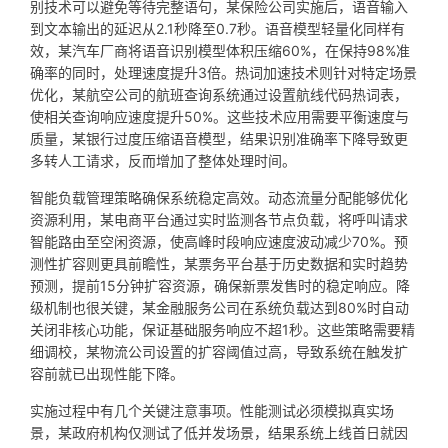
别技术可以避免等待完整语句，某保险公司实施后，语音输入
到文本输出的延迟从2.1秒降至0.7秒。语音模型轻量化同样有
效，某汽车厂商将语音识别模型体积压缩60%，在保持98%准
确率的同时，处理速度提升3倍。热词加速技术则针对特定场景
优化，某航空公司的航班查询系统通过设置航线代码热词表，
使相关查询响应速度提升50%。这些技术应用需要平衡速度与
质量，某银行过度压缩语音模型，结果识别准确率下降导致更
多转人工请求，反而增加了整体处理时间。
智能负载管理策略确保系统稳定高效。动态流量分配能够优化
资源利用，某电商平台通过实时监测各节点负载，将呼叫请求
智能路由至空闲资源，使高峰时段响应速度波动减少70%。预
测性扩容则更具前瞻性，某票务平台基于历史数据和实时趋势
预测，提前15分钟扩容资源，确保新票发售时的稳定响应。降
级机制也很关键，某金融服务公司在系统负载达到80%时自动
关闭非核心功能，保证基础服务响应不超1秒。这些策略需要精
细调校，某物流公司设置的扩容阈值过高，导致系统在触发扩
容前就已出现性能下降。
实施过程中有几个关键注意事项。性能测试必须模拟真实场
景，某政府机构仅测试了低并发场景，结果系统上线首日就因