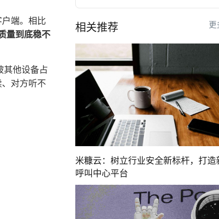
客户端。相比
更
相关推荐
质量到底稳不
宽被其他设备占
续、对方听不
米糠云：树立行业安全新标杆，打造
呼叫中心平台