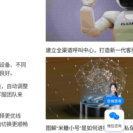
建立全渠道呼叫中心，打造新一代客
同设备、不同
良好。
量，自动调整
客服团队来
选择更优线
动切换更顺畅
微信咨询
图解“米糠小号”是如何进行号码隐私