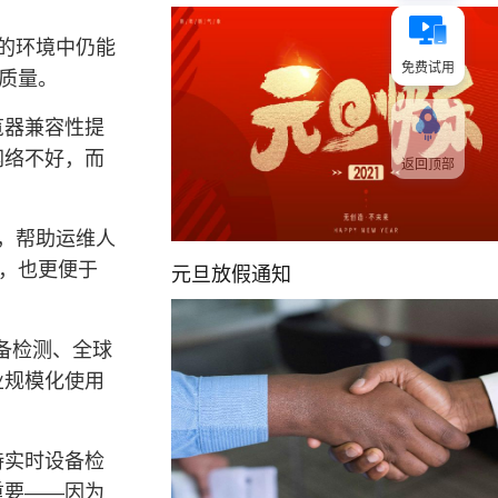
高的环境中仍能
免费试用
质量。
览器兼容性提
网络不好，而
返回顶部
，帮助运维人
观，也更便于
元旦放假通知
备检测、全球
业规模化使用
持实时设备检
重要——因为