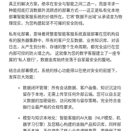
真正的解决方案，绝非在安全与智能之间二选一，而是寻求一
种能彻底打消数据外流顾虑的部署方式——这正是私有化本地
部署智能客服系统的价值所在。它将“数据不出域”从承诺变为物
理现实，为您构建起坚不可摧的安全防线。
私有化部署，意味着将整套智能客服系统直接部署在您机构自
有的服务器集群中，所有的客户交互数据、业务知识库、对话
日志，从产生到分析、存储的整个生命周期，都完全运行在您
内部可控的防火墙之内。 这就像为您的数字客服建立了一座专
属的“私人银行”，数据金库始终坐落于自家最安全的腹地。
结合此部署模式，系统的核心功能得以在绝对安全的前提下，
发挥巨大效能：
数据闭环管理：所有会话数据、客户画像、知识沉淀均
留存于本地，无需上传至任何外部云端。您可以自主定
义数据的加密级别、访问权限与留存策略，完全符合金
融行业最严格的合规性要求。
模型与知识本地化：智能客服的AI大脑（NLP模型、机
器学习引擎）及您精心构建的金融产品知识库，同样部
署于本地。不仅避免了核心业务逻辑暴露，更确保了服