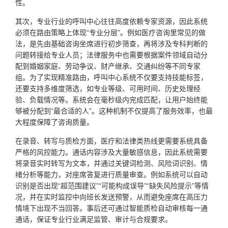
性。
其次，专业行业的呼叫中心往往高度依赖专家资源，因此系统
必须在路由策略上体现“专业分层”。例如医疗咨询里常见的做
法，是先由基础咨询坐席进行初步筛查，再将涉及专科判断的
问题转接给专业人员；法律服务中也需要根据案件领域自动分
配到婚姻家庭、劳动争议、财产继承、交通纠纷等不同专家
组。为了实现精准路由，呼叫中心系统不仅要支持技能标签，
还要支持多维度筛选，如专业等级、可用时间、历史处理经
验、负载情况等。系统会在毫秒级内完成匹配，让用户始终能
够被分配到“最合适的人”。这种机制不仅提高了服务效率，也最
大程度保障了咨询质量。
在录音、转写与质检方面，医疗和法律类热线更需要系统具备
严格的风控能力。通话内容涉及大量敏感信息，因此系统需要
将录音实时转写为文本，并通过关键词检测、风险词识别、情
绪分析等能力，对座席答复进行质量审查。例如系统可以自动
识别是否出现“超范围建议”“可能构成误导”“缺失风险提示”等情
况，并在实时监控中向班长发送预警，从而避免座席在高压力
情境下出现不当回答。事后还可通过智能质检自动审核每一通
通话，保证专业行业满足监管、审计与合规要求。