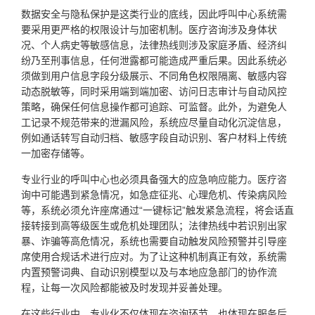
数据安全与隐私保护是这类行业的底线，因此呼叫中心系统需
要采用更严格的权限设计与加密机制。医疗咨询涉及身体状
况、个人病史等敏感信息，法律热线则涉及家庭矛盾、经济纠
纷乃至刑事信息，任何泄露都可能造成严重后果。因此系统必
须做到用户信息字段分级展示、不同角色权限隔离、敏感内容
动态脱敏等，同时采用端到端加密、访问日志审计与自动风控
策略，确保任何信息操作都可追踪、可监督。此外，为避免人
工记录不规范带来的泄漏风险，系统应尽量自动化沉淀信息，
例如通话转写自动归档、敏感字段自动识别、客户材料上传统
一加密存储等。
专业行业的呼叫中心也必须具备强大的应急响应能力。医疗咨
询中可能遇到紧急情况，如急症征兆、心理危机、传染病风险
等，系统必须允许座席通过“一键标记”触发紧急流程，将会话直
接转接到高等级医生或危机处理团队；法律热线中若识别出家
暴、诈骗等高危情况，系统也需要自动触发风险预警并引导座
席使用合规话术进行应对。为了让这种机制真正有效，系统需
内置预警词典、自动识别模型以及与本地应急部门的协作流
程，让每一次风险都能被及时发现并妥善处理。
在这些行业中，专业化不仅体现在咨询环节，也体现在服务后