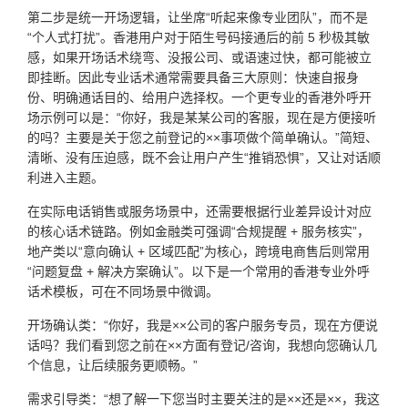
第二步是统一开场逻辑，让坐席“听起来像专业团队”，而不是
“个人式打扰”。香港用户对于陌生号码接通后的前 5 秒极其敏
感，如果开场话术绕弯、没报公司、或语速过快，都可能被立
即挂断。因此专业话术通常需要具备三大原则：快速自报身
份、明确通话目的、给用户选择权。一个更专业的香港外呼开
场示例可以是：“你好，我是某某公司的客服，现在是方便接听
的吗？主要是关于您之前登记的××事项做个简单确认。”简短、
清晰、没有压迫感，既不会让用户产生“推销恐惧”，又让对话顺
利进入主题。
在实际电话销售或服务场景中，还需要根据行业差异设计对应
的核心话术链路。例如金融类可强调“合规提醒 + 服务核实”，
地产类以“意向确认 + 区域匹配”为核心，跨境电商售后则常用
“问题复盘 + 解决方案确认”。以下是一个常用的香港专业外呼
话术模板，可在不同场景中微调。
开场确认类：“你好，我是××公司的客户服务专员，现在方便说
话吗？我们看到您之前在××方面有登记/咨询，我想向您确认几
个信息，让后续服务更顺畅。”
需求引导类：“想了解一下您当时主要关注的是××还是××，我这