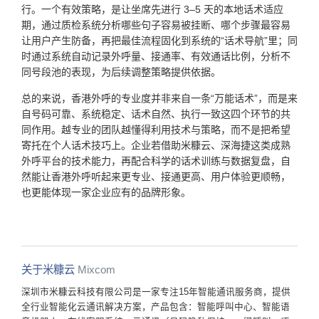
行。一个有效策略，是让坐席先进行 3–5 天的本地话术适应
期，通过质检系统分析哪些句子容易被挂断、哪个步骤最容易
让用户产生防备，再把最佳流程固化到系统的“话术导航”里；同
时通过系统自动记录外呼量、接通率、有效通话比例，分析不
同号段池的表现，为后续调整策略提供依据。
总的来说，香港外呼的专业度并非来自一条“万能话术”，而是来
自号码可靠、系统稳定、话术自然、执行一致这四个环节的共
同作用。越专业的团队越懂得利用技术与策略，而不是把希望
寄托在个人话术技巧上。企业若借助米糠云、深海捷这类成熟
外呼平台的技术能力，再配合科学的话术训练与数据复盘，自
然能让香港外呼听起来更专业、接通更高、用户体验更顺畅，
也更能体现一家企业应有的品牌形象。
关于米糠云
Mixcom
深圳市米糠云科技有限公司是一家专注15年智能通讯服务商，提供
全行业智能化云通讯解决方案，产品包含：智能呼叫中心、智能语