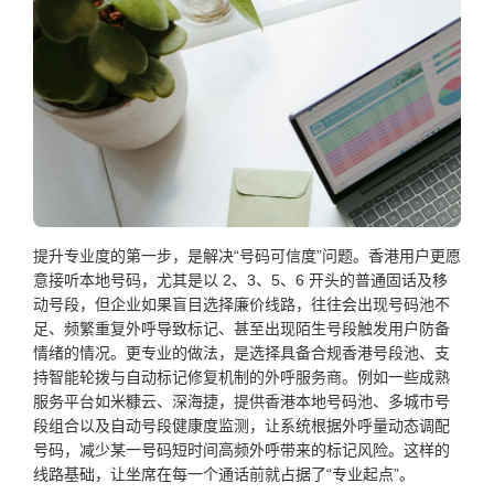
提升专业度的第一步，是解决“号码可信度”问题。香港用户更愿
意接听本地号码，尤其是以 2、3、5、6 开头的普通固话及移
动号段，但企业如果盲目选择廉价线路，往往会出现号码池不
足、频繁重复外呼导致标记、甚至出现陌生号段触发用户防备
情绪的情况。更专业的做法，是选择具备合规香港号段池、支
持智能轮拨与自动标记修复机制的外呼服务商。例如一些成熟
服务平台如米糠云、深海捷，提供香港本地号码池、多城市号
段组合以及自动号段健康度监测，让系统根据外呼量动态调配
号码，减少某一号码短时间高频外呼带来的标记风险。这样的
线路基础，让坐席在每一个通话前就占据了“专业起点”。