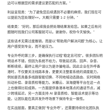
边可以根据您的需求建议更匹配的方案。”
利益呈现类：“为了避免您后续遇到不必要的麻烦，我们现在可
以提前为您处理好××，大概只需要 1-2 分钟。”
结束类：“好的，那后续我会把处理结果发给您。如果之后有问
题随时找我们公司客服就可以。谢谢你，祝你今天愉快。”
这些话术无需过度推销，而是以“帮助用户解决问题”为核心，让
用户感受到专业，而不是压力。
专业外呼的第三步，是确保执行过程“稳定且可控”。很多团队明
明话术不错，但因为系统不给力，导致延迟高、回声、杂音、
断断续续，最终让用户误以为是诈骗电话。因此企业在外呼香
港时，不仅要关注线路本身，更要关注整套系统的调度能力，
例如是否具备多线路智能切换、不同地域动态路由、实时网络
抖动补偿、录音质检等能力。米糠云、深海捷等平台在这一点
上也做得比较成熟，一方面提供香港本地落点的通话节点，减
少跨境延迟，另一方面支持 AI 录音质检、智能话术提示等功
能，让团队能在高并发外呼场景下保持专业一致性。
在实战层面，要真正做到“专业外呼”，还需要持续优化团队执