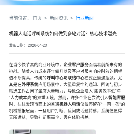
当前位置：
首页
>
新闻资讯
>
行业新闻
机器人电话呼叫系统如何做到多轮对话？核心技术曝光
发布日期： 2026-04-23
在当今快节奏的商业环境中，
企业客户服务
面临着前所未有的
挑战。随着人力成本逐年攀升以及客户对服务响应时效的期望
值不断提高，传统的
呼叫中心
与
联络中心
模式正遭遇瓶颈。尤
其是在
外呼系统
应用场景中，大量重复性的通知、回访与初步
筛选工作占用了坐席大量精力，导致企业陷入“服务效率低”与
“人力成本高”的双重困境。然而，许多企业在尝试引入
智能客服
时，往往发现市面上的普通
机器人电话
仅仅停留在“一问一答”的
机械播报层面，一旦用户打断、反问或话题转移，系统便显得
无所适从，导致挂断率高企，客户体验极差。