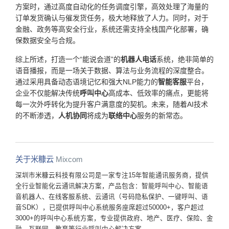
方案时，通过高度自动化的任务调度引擎，高效处理了海量的
订单发货确认与催发货任务，极大地释放了人力。同时，对于
金融、政务等高安全行业，系统还需支持全栈国产化部署，确
保数据安全与合规。
综上所述，打造一个“能说会道”的
机器人电话
系统，绝非简单的
语音播报，而是一场关于数据、算法与业务流程的深度整合。
通过采用具备动态语境记忆和强大NLP能力的
智能客服
平台，
企业不仅能解决传统
呼叫中心
高成本、低效率的痛点，更能将
每一次外呼转化为提升客户满意度的契机。未来，随着AI技术
的不断渗透，
人机协同
将成为
联络中心
服务的新常态。
关于米糠云
Mixcom
深圳市米糠云科技有限公司是一家专注15年智能通讯服务商，提供
全行业智能化云通讯解决方案，产品包含：智能呼叫中心、智能语
音机器人、在线客服系统、云通讯（号码隐私保护、一键呼叫、语
音SDK），已提供呼叫中心系统服务座席超过50000+，客户超过
3000+的呼叫中心系统方案，专业提供政府、地产、医疗、保险、金