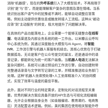
消除“机器感”，现在的
外呼系统
引入了大模型技术，不再局限于
识别“是”与“否”，而是能理解客户复杂的意图及潜在情绪。当系
统识别出客户语气中的犹豫或不满时，能够自动调整应答策
略，例如主动提供优惠信息或触发转接人工流程。这种从“被动
应答”到“主动服务”的转变，极大地提升了问题解决率。
在具体的产品功能落地上，企业需要一个能够无缝整合
在线客
服
、电话渠道及内部业务系统的统一工作台。以米糠云云呼叫
中心系统为例，其通过深度融合大模型与AI Agent，将
智能
IVR
、工作流引擎与机器人客服有机结合。其核心优势在于打破
数据孤岛，无论是客户在公众号提交的留言，还是通话中的语
音记录，都能转化为统一的客户画像。当
机器人电话
无法解决
复杂问题时，系统可以通过预设的工作流引擎，自动创建附带
完整通话录音与文字转写记录的工单，并精准推送给业务部门
处理。这种“机器人坐席预处理+人工坐席精准介入”的协同模
式，实现了效率与温度的最佳平衡。
此外，面对不同行业的特定需求，定制化的对话流程至关重
要。优秀的解决方案应具备开放的API生态与可视化流程编辑
器，允许企业根据自身业务（如金融催收、教育邀约、电商售
后）灵活配置话术逻辑。例如，美的集团在使用相关智能外呼