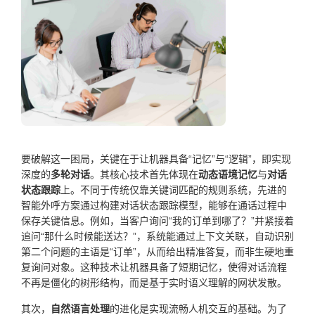
要破解这一困局，关键在于让机器具备“记忆”与“逻辑”，即实现
深度的
多轮对话
。其核心技术首先体现在
动态语境记忆
与
对话
状态跟踪
上。不同于传统仅靠关键词匹配的规则系统，先进的
智能外呼方案通过构建对话状态跟踪模型，能够在通话过程中
保存关键信息。例如，当客户询问“我的订单到哪了？”并紧接着
追问“那什么时候能送达？”，系统能通过上下文关联，自动识别
第二个问题的主语是“订单”，从而给出精准答复，而非生硬地重
复询问对象。这种技术让机器具备了短期记忆，使得对话流程
不再是僵化的树形结构，而是基于实时语义理解的网状发散。
其次，
自然语言处理
的进化是实现流畅人机交互的基础。为了