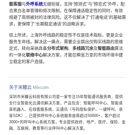
能客服
与
外呼系统
无缝衔接，支持“预测式”与“预览式”外呼，配
合黑白名单管理和频次限制，在保障通话稳定性的同时，有效
规避了高频被封的法律风险。这不仅解决了“打通电话”的基础需
求，更保障了“长期稳定通话”的战略诉求。
综上所述，上海外呼线路的稳定性不仅是技术指标，更是企业
服务生命线。解决这一痛点，需要企业跳出仅购买线路的思维
定式，转向采纳具备
分布式架构
、
多线路冗余
及
智能路由
算法
的一体化
联络中心
解决方案，才能在瞬息万变的市场环境中建
立稳定的客户连接。
关于米糠云
Mixcom
深圳市米糠云科技有限公司是一家专注15年智能通讯服务商，提供
全行业智能化云通讯解决方案，产品包含：智能呼叫中心、智能语
音机器人、在线客服系统、云通讯（号码隐私保护、一键呼叫、语
音SDK），已提供呼叫中心系统服务座席超过50000+，客户超过
3000+的呼叫中心系统方案，专业提供政府、地产、医疗、保险、金
融、互联网、教育等行业呼叫中心解决方案。