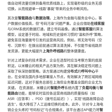
值自动将流量切换到备用优质线路上，实现毫秒级的业务无感
切换，从而规避单一线路“暴毙”带来的业务中断风险。
其次是
智能路由
与
数据治理
。上海作为金融与服务业中心，客
户数据价值极高，但“号码污染”问题严重。企业应借助
在线客服
与CRM系统的数据打通，建立号码画像。通过
智能客服
的算法
模型，设定基于时段、地域和历史接听习惯的“温和外呼”策略，
避免盲目海量拨号引发的运营商风控。例如，将无效号码（空
号、沉默号）在拨出前就通过算法清洗掉，不仅能节省线路并
发资源，更能大幅提升
上海外呼线路
的整体健康度。
针对上述复杂的技术需求，企业在选型时应当考察方案的底层
积淀。以米糠云的相关产品方案为例，其在解决稳定性问题上
采取了纵深防御策略。该方案通过构建
分布式
的
呼叫中心
平
台，在全球及国内多地部署接入节点，有效解决了跨区域网络
延迟问题，这对于服务总部在上海但业务覆盖全国的企业尤为
关键。 在资源层，米糠云的
智能外呼
系统内置了
负载均衡
与
智
能路由
功能，能够实时监控各运营商线路的质量指标（如
ASR（应答率）、PDD（拨号后延迟）），实现“线路故障自动
逃生”，极大降低了人工运维切换的成本。此外，针对令上海电
销企业头疼的“号码标记”与合规痛点，该平台通过API能力将
智