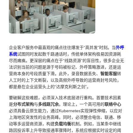
企业客户服务中最直观的痛点往往爆发于“高并发”时刻。当
外呼
系统
试图同时发起数千路通话时，传统单体架构极易因资源耗
尽而瘫痪。更深层的痛点在于“线路资源”的盲目性，很多企业无
法识别当前的问题是源于号码被标记、外呼策略激进，还是运
营商本身的号段质量下滑。此外，录音数据丢失、
智能客服
转
人工时的上下文断裂，以及高频外呼导致的运营商封号风险，
都是悬在企业运营头上的“达摩克利斯之剑”。
要破解这些难题，必须深入技术底层进行重构。首要技术因素
是
分布式架构
与
多线路冗余
。理论上，一个高可用的
联络中心
必须具备云原生能力，通过Kubernetes实现弹性伸缩，以应对
上海地区突发性的业务高峰。同时，必须整合电信、联通、移
动等多运营商资源，构建
负载均衡
机制。例如，当某条中继线
路因投诉率上升导致接通率骤降时，系统应根据实时设定的阈