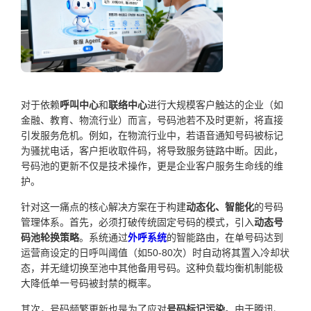
对于依赖
呼叫中心
和
联络中心
进行大规模客户触达的企业（如
金融、教育、物流行业）而言，号码池若不及时更新，将直接
引发服务危机。例如，在物流行业中，若语音通知号码被标记
为骚扰电话，客户拒收取件码，将导致服务链路中断。因此，
号码池的更新不仅是技术操作，更是企业客户服务生命线的维
护。
针对这一痛点的核心解决方案在于构建
动态化、智能化
的号码
管理体系。首先，必须打破传统固定号码的模式，引入
动态号
码池轮换策略
。系统通过
外呼系统
的智能路由，在单号码达到
运营商设定的日呼叫阈值（如50-80次）时自动将其置入冷却状
态，并无缝切换至池中其他备用号码。这种负载均衡机制能极
大降低单一号码被封禁的概率。
其次，号码频繁更新也是为了应对
号码标记污染
。由于腾讯、