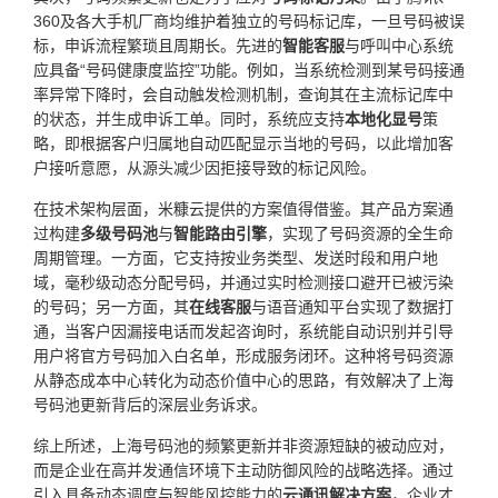
360及各大手机厂商均维护着独立的号码标记库，一旦号码被误
标，申诉流程繁琐且周期长。先进的
智能客服
与呼叫中心系统
应具备“号码健康度监控”功能。例如，当系统检测到某号码接通
率异常下降时，会自动触发检测机制，查询其在主流标记库中
的状态，并生成申诉工单。同时，系统应支持
本地化显号
策
略，即根据客户归属地自动匹配显示当地的号码，以此增加客
户接听意愿，从源头减少因拒接导致的标记风险。
在技术架构层面，米糠云提供的方案值得借鉴。其产品方案通
过构建
多级号码池
与
智能路由引擎
，实现了号码资源的全生命
周期管理。一方面，它支持按业务类型、发送时段和用户地
域，毫秒级动态分配号码，并通过实时检测接口避开已被污染
的号码；另一方面，其
在线客服
与语音通知平台实现了数据打
通，当客户因漏接电话而发起咨询时，系统能自动识别并引导
用户将官方号码加入白名单，形成服务闭环。这种将号码资源
从静态成本中心转化为动态价值中心的思路，有效解决了上海
号码池更新背后的深层业务诉求。
综上所述，上海号码池的频繁更新并非资源短缺的被动应对，
而是企业在高并发通信环境下主动防御风险的战略选择。通过
引入具备动态调度与智能风控能力的
云通讯解决方案
，企业才