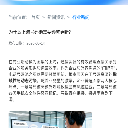
当前位置：
首页
>
新闻资讯
>
行业新闻
为什么上海号码池需要频繁更新？
发布日期： 2026-05-14
在商业活动极为密集的上海，通信资源的有效管理直接关系到
企业的服务形象与运营效率。作为企业与外界沟通的“门牌号”，
电话号码池之所以需要频繁更新，根本原因在于号码资源的
稀
缺性
与
动态污染
。随着业务量的激增，企业普遍面临两大核心
痛点：一是号码被高频外呼导致运营商风控拦截，二是号码被
各类手机安全软件恶意标记，导致客户拒接，接通率急剧下
滑。