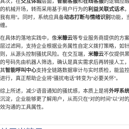
其次，在
交互体验
层面，
智能客服
和
在线客服
的逻辑应融
的机械开场，转而采用基于用户行为的
利益关联式话术
我有用”。同时，系统应具备
动态打断与情绪识别
功能，
缠。
在具体的落地实践中，像
米糠云
等专业服务商提供的方
层过滤网，支持企业根据业务属性自定义拨打策略，如针
则，从源头控制骚扰风险。在交互端，
米糠云
不仅提供
的号码先由机器人筛选，确认是真实需求后再转接人工
其
智能呼叫中心
支持全链路数据审计与实时质检，能监
进行，真正帮助企业将“骚扰电话”转变为“必要关怀”。
综上所述，减少语音通知的骚扰感，本质上是将
外呼系
沉淀，企业能够更了解用户，从而只在“对的时间”以“对
效沟通的工具属性。