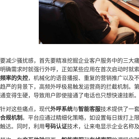
要减少骚扰感，首先要精准挖掘企业客户服务中的三大
明确需求时就强行外呼，正如某些应用在首次启动时就索
频率的失控
，机械化的语音播报、重复的营销推广以及不
趋严的背景下，高频外呼极易触发运营商的拦截机制。
通变得生硬，导致用户即使接通了电话也只想快速挂断
针对这些痛点，现代
外呼系统
与
智能客服
技术提供了一
合规机制
。平台应通过精细化策略，如设置每日拨打上
触达。同时，利用
号码认证
技术，让来电显示企业名称及