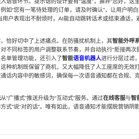
入语音环节。提示语的设计要有“温度”，摒弃“您好，这里
，例如“您有一笔待处理的订单，请及时确认”，让用户明白
当用户表现出不耐烦时，AI能自动跳转话术或结束通话，
案，恰好切中了上述痛点。在防骚扰机制上，其
智能外呼
对不同标签的用户调整联系节奏，并自动执行“拒接两次
黑名单管理功能，还引入了
智能
语音机器人
进行分层过滤
，这种机制既保留了商机，又大幅降低了人工座席的无效
控通话内容中的敏感词，确保每一次语音通知都在合规、
统
从“广播式”推送升级为“互动式”服务。通过
在线客服
与
智
的方式”说“对的话”。唯有如此，语音通知才能摆脱营销阴