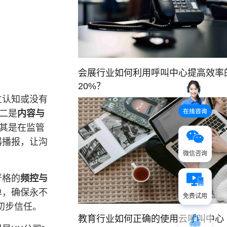
会展行业如何利用呼叫中心提高效率
20%？
立认知或没有
二是
内容与
尤其是在监管
器播报，让沟
微信咨询
严格的
频控与
单，确保永不
免费试用
初步信任。
教育行业如何正确的使用云呼叫中心