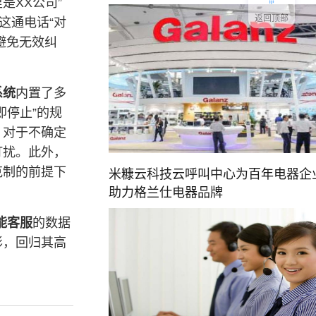
是XX公司”
返回顶部
这通电话“对
避免无效纠
系统
内置了多
即停止”的规
，对于不确定
打扰。此外，
克制的前提下
米糠云科技云呼叫中心为百年电器企
助力格兰仕电器品牌
能客服
的数据
影，回归其高