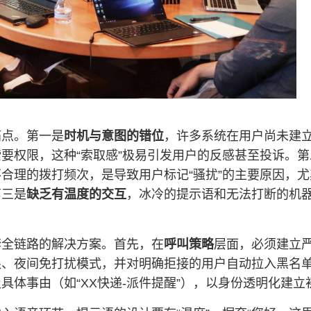
痛点。第一是
时机与意图的错位
，许多系统在用户尚未建
要权限，这种“索取感”极易引发用户的反感甚至投诉。第
合理的拨打频次，是导致用户标记“骚扰”的主要原因，
第三是
缺乏有温度的交互
，冰冷的提示语和无法打断的机
。
套全链路的解决方案。首先，在
呼叫策略
层面，必须建立
限、夜间免打扰模式，并对明确拒接的用户自动拉入黑名
具体事由（如“XX快递-派件提醒”），以身份透明化建立