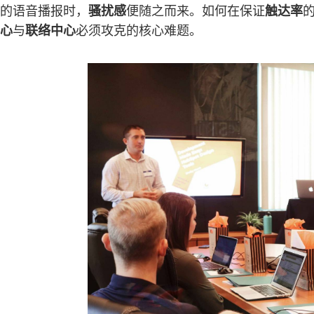
的语音播报时，
骚扰感
便随之而来。如何在保证
触达率
心
与
联络中心
必须攻克的核心难题。