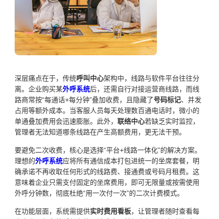
深层痛点在于，传统
呼叫中心
架构中，线路与软件平台往往分
离。企业购买某
外呼系统
后，还需自行对接运营商线路，而线
路商常按“每通话+每分钟”叠加收费，且隐藏了
号码标记
、并发
占用等额外成本。当客服人员每天处理数百通电话时，微小的
单通叠加费用会迅速膨胀。此外，
联络中心
若缺乏实时监控，
管理者无法知道哪条线路在产生高额费用，更无法干预。
要避免二次收费，核心是选择“平台+线路一体化”的解决方案。
理想的
外呼系统
应将所有通信成本打包进统一的坐席套餐，明
确承诺不再收取任何形式的线路费、接通费或号码月租费。这
意味着企业只需支付固定的坐席费用，即可无限量或按需使用
外呼分钟数，彻底杜绝“用一次付一次”的二次计费模式。
在功能层面，系统需提供
实时费用看板
，让管理者随时查看每