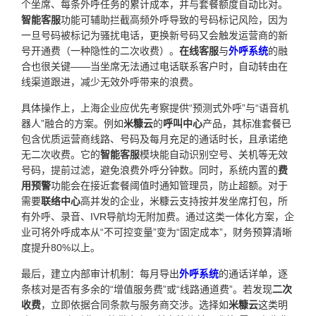
个坐席、每条外呼任务的累计成本，并与套餐额度自动比对。
智能客服
功能可辅助拦截高频外呼导致的号码标记风险，因为
一旦号码被标记为骚扰电话，更换新号码又会触发运营商的新
号开通费（一种隐性的二次收费）。
在线客服
与
外呼系统
的融
合也很关键——当坐席无法通过电话联系客户时，自动转由在
线渠道跟进，减少无效外呼带来的浪费。
具体操作上，上海企业应优先考察提供“预测式外呼”与“语音机
器人”融合的方案。例如
米糠云
的
呼叫中心
产品，其标准套餐已
包含优质运营商线路、号码及每月充足的通话时长，且承诺绝
无二次收费。它的
智能客服
模块能自动识别空号、关机等无效
号码，提前过滤，避免浪费外呼分钟数。同时，系统内置的
费
用预警
功能会在接近套餐阈值时通知管理员，防止超额。对于
需要
联络中心
高并发的企业，米糠云支持按并发坐席打包，所
有外呼、录音、IVR导航均无附加费。通过这类一体化方案，企
业可将外呼成本从“不可控变量”变为“固定成本”，财务预算清晰
度提升80%以上。
最后，建立内部审计机制：每月导出
外呼系统
的通话详单，逐
条核对是否有多余的“增值服务费”或“线路通道费”。若发现
二次
收费
，立即依据合同条款与服务商交涉。选择如
米糠云
这类明