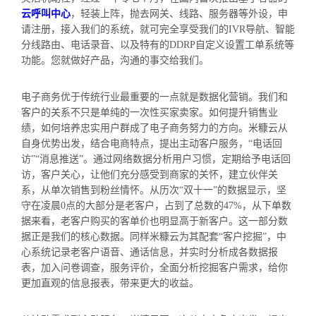
云呼叫中心
，轻装上阵，抛去网关、线路、服务器等外设，申
请注册，接入我们的系统，就可完全享受我们的IVR导航、智能
分线路由、电话录音、以及特有的DDRP自定义设置工单系统等
功能。您就做好产品，沟通的事交给我们。
电子商务优于传统行业最重要的一点就是数据化营销。我们和
客户的关系不只是单纯的一次性买家卖家。如何提升销售业
绩，如何培养忠实用户群成了电子商务努力的方向。米糠云从
自身优势出发，结合电商特点，提出主动客户服务，“电话回
访”“消息推送”。通过网络数据分析用户习惯，定期给予电话回
访，客户关心，让他们充分感受到商家的关怀，建立伙伴关
系，从单次销售到粉丝情怀。从历次“双十一”的数据显示，坚
守在凌晨0点的大部分是老客户，占到了总数的47%，从下单数
据来看，老客户购买的客单价也明显高于新客户。这一部分数
据正是我们的核心数据。同样米糠云为其配套“客户挖掘”，中
心系统记录老客户语音、通话信息，并实时分析成各数据报
表，加入问卷调查，服务评价，全面分析挖掘客户需求，给你
更加直观的信息报表，带来更大的收益。