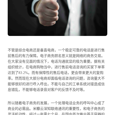
不管是综合电商还是垂直电商，一个稳定可靠的电话是进行售
前售后的有力保障。电子商务顾名思义就是网络的商务交易。
在大家没有见面的情况下，电话沟通就显的极为重要。据有关
组织统计，在电商购物当中，进行售前电话咨询的买家下单率
达到了83.2%。而有保障性的售后电话，更会带来更大的复购
率。然而现在大部分电商却面临电话咨询的问题，咨询量大不
能够很好的进行呼入呼出，不能与自己的工单系统对接造成信
息错乱，不能够电话录音对客户的反馈不及时等。
所以随着电子商务的发展，一个处理电话业务的呼叫中心成了
商业的必需品。米糠云深知联络通讯的重要性，和电子商务的
灵活机动性，经过一年零七个月，在国内首次推出基于容器的